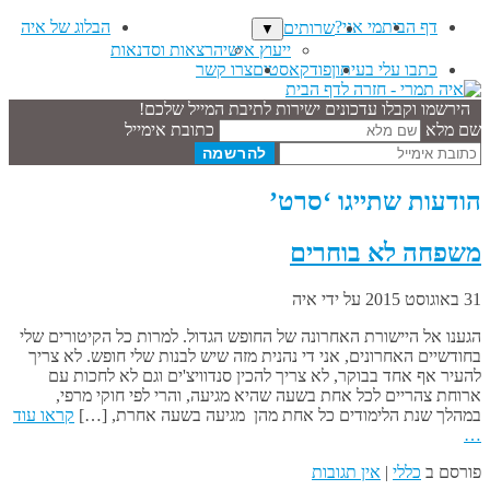
דף הבית
מי אני?
הבלוג של איה
שרותים
▼
ייעוץ אישי
הרצאות וסדנאות
כתבו עלי בעיתון
פודקאסטים
צרו קשר
הירשמו וקבלו עדכונים ישירות לתיבת המייל שלכם!
שם מלא
כתובת אימייל
הודעות שתייגו ‘סרט’
משפחה לא בוחרים
31 באוגוסט 2015
על ידי
איה
הגענו אל היישורת האחרונה של החופש הגדול. למרות כל הקיטורים שלי
בחודשיים האחרונים, אני די נהנית מזה שיש לבנות שלי חופש. לא צריך
להעיר אף אחד בבוקר, לא צריך להכין סנדוויצ'ים וגם לא לחכות עם
ארוחת צהריים לכל אחת בשעה שהיא מגיעה, והרי לפי חוקי מרפי,
במהלך שנת הלימודים כל אחת מהן מגיעה בשעה אחרת, […]
קראו עוד
…
פורסם ב
כללי
|
אין תגובות