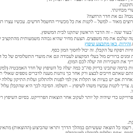
וכננת.
רי מבחינתי.
מטבח? גם את חדר הרחצה?
רוצים מאוד – למשל – לקנות את כל מכשירי החשמל חדשים. עכשיו עצרו רגע
בעוד שנה – זה הדבר הראשון שתקנו לבית המשופץ.
לכם את מה משפצים. הצעת מחיר שהיא גבוהה משמעותית מהתקציב שלנו לא
ת ויפקח על הקבלן. זה יכול לחסוך המון כסף.
 זמנים ברורים מול בעלי המקצוע לעבודה וגם את מועדי התשלומים של כל דבר.
 את השכירות וזה יעלה לכם המון).
ם שאתם חייבים לבצע ורק אחר כך נותנות מענה לדברים נוספים שאולי תצ
רת אם יש בעיות או תקלות אין למי לפנות ולהתלונן ועלות התיקון עלולה 
. צריך לקנות עכשיו משהו לשיפוץ – תשלמו. הסיבה לכך היא שהקבלן עלו
.
פרוייקט כדי שיהיה קל יותר לעקוב אחר הוצאות הפרוייקט. בסיום השיפוץ רק
ת.
, רשמו כל הוצאה שעשיתם במהלך הדרך ותראו שהביצוע (ההוצאות) מתאים
וצים. אתם עלולים להיקלע למערבולת.