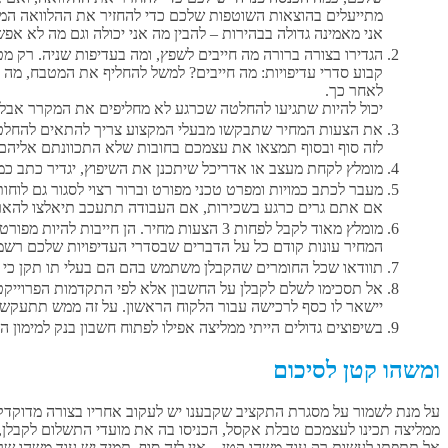
מתייעלים בהוצאות השוטפות שלכם כדי להחזיר את ההלוואה המת
אני מאמינה גדולה בבהירות – להבין מה אני יכולה וגם מה לא אפש
הגדירו בצורה ברורה מה חייבים לשפץ, ומה בעדיפות שניה. רק 
קבוע סדרי עדיפויות: מה חייבים? למשל להחליף את המטבח, מה 
לאחר כך.
יכול להיות שתגיעו להחלטה שכרגע לא מחליפים את המקרר אבל 
את הצעות המחיר שתבקשו מבעלי המקצוע צריך להתאים להחלטה ש
לזה סוף ובסוף תמצאו את עצמכם בחובות שלא התכוונתם אליהם.
מומלץ לקחת מעצב או אדריכל שיתכנן את השיפוץ, יגדיר כתב כמויו
מעבר לכתב כמויות ומפרט טכני מפורט וברור רצוי לסגור גם לוחות
אם אתם גרים כרגע בשכירות, אם העבודה תתעכב תיאלצו להאריך
המחיר עונות קודם כל על הדברים שבסדרי העדיפויות שלכם רשמת
תוודאו שכל החומרים שהקבלן משתמש בהם הם בעלי תו תקן כי אח
אל תסכימו לשלם לקבלן על החשבון אלא לפי התקדמות הפרוייקט
יישאר לו כסף לרכישה עבור הלקוח הראשון. על זה ממש תתעקשו
בשיפוצים גדולים הייתי ממליצה אפילו לפתוח חשבון בנק למימון ה
ומשהו קטן לסיכום
על מנת לשמור על מסגרת התקציב שקבענו יש לעקוב אחריו בצורה מדוקדק
ממליצה תכינו לעצמכם טבלת אקסל, הכניסו בה את מועדי התשלום לקבלן
אל תתפתו לעשות רק עוד משהו קטן – אין לזה סוף, תמיד יש עוד משהו שר