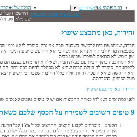
דף הבית
מי אני?
הבלוג של איה
כתב
שרותים
▼
הירשמו וקבלו ע
ייעוץ אישי
הרצאות וסדנאות
שם מלא
זהירות, כאן מתבצע שיפוץ
חברה, שמחפשת בית לרכישה בשכונה שבה אני גרה, סיפרה לי לא מזמן שה
כשעמדה מחוץ לבית היא נורא התרגשה כי הוא היה פשוט יפיפה וניכר היה 
ישן וממש לא התאים לשיפוץ שבוצע בבית.
היא הסתובבה בתוך הבית עם בעלת הבית ושאלה אותה מדוע בעצם הם מוכ
להפתעתה, סיפרה לה בעלת הבית שהיא לא מסוגלת לחיות ככה יותר. הם ה
היא הרגישה שהיא הופכת להיות חולה בגלל החובות שצברו כי השיפוץ יצא 
מעל הפופיק, כהגדרתה.
לפני כמה ימים נשאלתי באחת הקבוצות אם יש לי טיפים טובים לאנשים שר
9 טיפים חשובים לשמירה על הכסף שלכם כשאתם משפצים את הבית
תקציב – מוכרחים לקבוע תקציב. התקציב יכלול 15% לכל חריגה מהתכנית (כי תמיד יש עוד משהו).
איך קובעים את התקציב? מתחילים בבדיקה כמה בכלל יש לנו ובאי
שלכם, כמה הכנסה פנויה יש לכם כדי להחזיר את ההלוואה, ואם אין