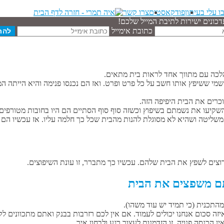
ו עלי בעיתון
פודקאסטים
צרו קשר
דכונים ישירות לתיבת המייל שלכם!
כתובת אימייל
לכה עם מתווך אחד לראות בית מתאים.
שמי ששיפץ אותו חשב על כל פרט ופרט. ואז הם נכנסו פנימה והיא הייתה ה
רים את הבית היפיפה הזה.
שקיעו את נשמתם בשיפוץ וכשזה סוף סוף הסתיים הם היו בחובות מטורפים
משליטה ושהיא לא מסוגלת להנות מהבית שכל כך חלמה עליו. אז עכשיו הם 
וצים לשפץ את הבית שלהם. עכשיו כך מתברר, זו עונת השיפוצים.
זה סכום אנחנו יכולים לעמוד. אם אין לכם רזרבות בבנק ואתם מתכוונים לק
 הכנסה פנויה, זו הזדמנות לעצור רגע ולבחון איך