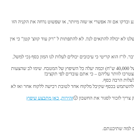
 ובדקו אם זה אפשרי או שזה מיותר, או שפשוט נדחה את הקניה הזו
 יכולה להתאים לנו!. לא להתפתות ל "רק עוד קווצ' קטן" כי אין
 לו"ז הוא קריטי כי עיכובים יכולים לעלות לנו המון כסף (כי למשל,
מומלץ מאוד לקבל לפחות 3 הצעות מחיר. הן חייבות להיות מפורטות ברמה שתבינו בדיוק סה"כ כמה יעלה כל השיפוץ של חדר האמבטיה (למשל 40,000 ש"ח) וכמה יעלה כל השיפוץ של המטבח. שימו לב שהצעות
טרכו לוותר עליהם – כי אתם עובדים לפי תקציב!
לעלות הרבה כסף.
ל להשתמש בכסף שקיבל מלקוח אחד לטובת רכישה ללקוח אחר ואז לא
 צריך לזכור לסגור את החשבון 🙂
 למה שתיכננתם.