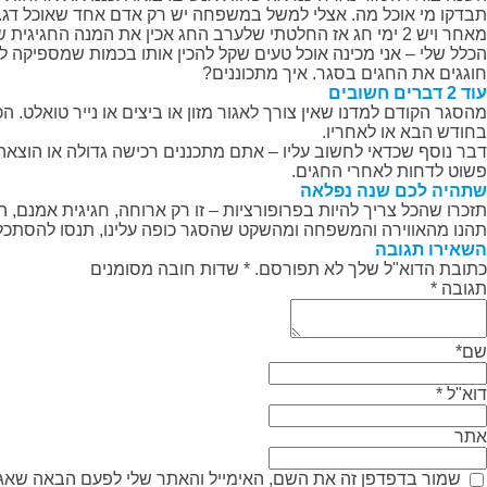
תבדקו מי אוכל מה. אצלי למשל במשפחה יש רק אדם אחד שאוכל דג. אז החלטתי שפשוט נקנה לו 2 קציצו
מאחר ויש 2 ימי חג אז החלטתי שלערב החג אכין את המנה החגיגית שאהובה על בנותי ו-2 תוספות וליום שלמחרת אכין מנה אחרת. ככה גם אשלוט בכמויות וגם, בינינו, כמה אפשר לאכול?
הכלל שלי – אני מכינה אוכל טעים שקל להכין אותו בכמות שמספיקה 
עוד 2 דברים חשובים
מהסגר הקודם למדנו שאין צורך לאגור מזון או ביצים או נייר טואלט. 
בחודש הבא או לאחריו.
דבר נוסף שכדאי לחשוב עליו – אתם מתכננים רכישה גדולה או הוצאה
פשוט לדחות לאחרי החגים.
שתהיה לכם שנה נפלאה
תזכרו שהכל צריך להיות בפרופורציות – זו רק ארוחה, חגיגית אמנ
תהנו מהאווירה והמשפחה ומהשקט שהסגר כופה עלינו, תנסו להסתכל ע
השאירו תגובה
כתובת הדוא"ל שלך לא תפורסם. * שדות חובה מסומנים
תגובה
*
שם
*
דוא"ל
*
אתר
שמור בדפדפן זה את השם, האימייל והאתר שלי לפעם הבאה שאגי