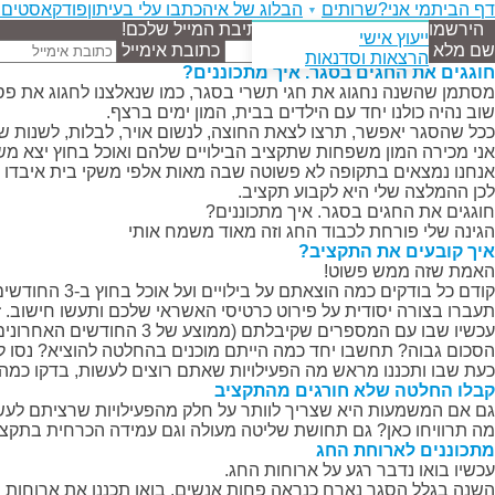
דף הבית
מי אני?
שרותים
הבלוג של איה
כתבו עלי בעיתון
פודקאסטים
צ
▼
הירשמו וקבלו עדכונים ישירות לתיבת המייל שלכם!
ייעוץ אישי
שם מלא
כתובת אימייל
הרצאות וסדנאות
חוגגים את החגים בסגר. איך מתכוננים?
מסתמן שהשנה נחגוג את חגי תשרי בסגר, כמו שנאלצנו לחגוג את פס
שוב נהיה כולנו יחד עם הילדים בבית, המון ימים ברצף.
ככל שהסגר יאפשר, תרצו לצאת החוצה, לנשום אויר, לבלות, לשנות ש
אני מכירה המון משפחות שתקציב הבילויים שלהם ואוכל בחוץ יצא מש
אנחנו נמצאים בתקופה לא פשוטה שבה מאות אלפי משקי בית איבדו 
לכן ההמלצה שלי היא לקבוע תקציב.
הגינה שלי פורחת לכבוד החג וזה מאוד משמח אותי
איך קובעים את התקציב?
האמת שזה ממש פשוט!
קודם כל בודקים כמה הוצאתם על בילויים ועל אוכל בחוץ ב-3 החודשים האחרונים.
תעברו בצורה יסודית על פירוט כרטיסי האשראי שלכם ותעשו חישוב. זו
עכשיו שבו עם המספרים שקיבלתם (ממוצע של 3 החודשים האחרונים) . דברו ביניכם על המספרים והסכומים שיצאו. יש סכומים שנראים לכם גבוהים? יש מקומות שאם חושבים שהגזמתם קצת?
הסכום גבוה? תחשבו יחד כמה הייתם מוכנים בהחלטה להוציא? נסו ל
כעת שבו ותכננו מראש מה הפעילויות שאתם רוצים לעשות, בדקו כמה ז
קבלו החלטה שלא חורגים מהתקציב
גם אם המשמעות היא שצריך לוותר על חלק מהפעילויות שרציתם לעשות,
מה תרוויחו כאן? גם תחושת שליטה מעולה וגם עמידה הכרחית בתקצי
מתכוננים לארוחת החג
עכשיו בואו נדבר רגע על ארוחות החג.
השנה בגלל הסגר נארח כנראה פחות אנשים. בואו תכננו את ארוחות החג