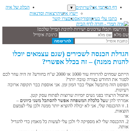
דף הבית
מי אני?
הבלוג של איה
שרותים
▼
ייעוץ אישי
הרצאות וסדנאות
כתבו עלי בעיתון
פודקאסטים
צרו קשר
הירשמו וקבלו עדכונים ישירות לתיבת המייל שלכם!
שם מלא
כתובת אימייל
הגדלת הכנסה לשכירים (שגם עצמאים יוכלו
להנות ממנה) – זה בכלל אפשרי?
הייתם שמחים להרוויח עוד 1000 או 2000 ש"ח בחודש? זה היה עוזר לכם
לסגור את החודש בצורה טובה יותר?
הפוסט הזה מתבשל אצלי כבר המון זמן. אני אוספת כבר תקופה ארוכה
רעיונות.
אתמול הרצתי בפני נשים יזמיות שרוצות לפתוח עסק קטן.
אמרתי להן ש
על כלכלת המשפחה אפשר להסתכל משני כיוונים
–
1. זו ההכנסה שלי, אני לא יכולה להוציא יותר ממנה ולכן עלי לצמצם
הוצאות.
או
2. ההכנסה שלי לא מספיקה לי ולכן עלי לעשות כל מאמץ כדי להגדיל
אותה.