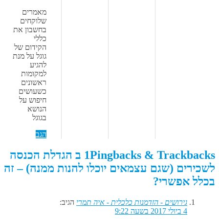
מאמרים
שלוקחים
בחשבון את
כללי
הקידום של
גוגל על מנת
להגיע
למקומות
ראשונים
כשעושים
חיפוש על
הנושא
בגוגל
הגב
1Pingbacks & Trackbacks ב הגדלת הכנסה
לשכירים (שגם עצמאים יוכלו להנות ממנה) – זה
בכלל אפשרי?
גירושים - הזדמנות כלכלית - איה תמרי
הגיב:
4 ביולי 2017 בשעה 9:22