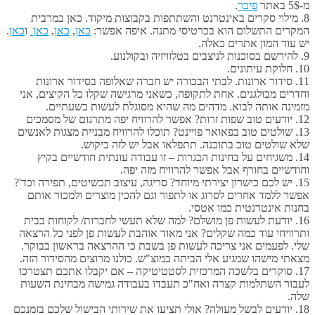
מ-5$ באתר
פיבר
.
8. מילוי סקרים באינטרנט והשתתפות בקבוצות מיקוד. כאן במרבית
המקרים התשלום הוא בכרטיסי מתנה. איפה אפשר:
כאן
,
כאן
,
כאן
ו
כאן
.
יש עוד המון אתרים כאלה.
9. להירשם בסוכנות לניצבים בטלוויזיה ובקולנוע.
10. חלוקת עיתונים.
11. סידור ארונות. לבתי הבכורה יש חברה שאלופה בסידור ארונות
וחדרים מבולגנים. אחת לתקופה, כשאני מרגישה שקלו כל הקיצים, אני
מזמינה אותה לבוא. מדהים מה שהיא מסוגלת לעשות בשעתיים.
12. יודעים טוב שפות זרות? אפשר להרוויח יפה מתרגום של מסמכים
13. שולטים טוב בפאואר פויינט? תוכלו להרוויח מבניית מצגות לאנשים
שלא שולטים טוב בתוכנה. תתפלאו אבל יש לזה ביקוש.
14. משגיחים על בחינות הבגרות – זו עבודה עונתית חודשיים בקיץ
וחודשיים בחורף אבל אפשר להרוויח מזה יפה.
15. יש לכם כישרון יצירתי מיוחד? סריגה, עיצוב תכשיטים, תפירה וכד'?
אפשר ללמד אחרים לסרוג או לתפור וגם להכין מוצרים ולמכור אותם
בחנות אינטרנטית כמו אטסי.
16. יודעת לעשות פן מושלם? למה שלא תעשי לחברות/ לקוחות בבית
ותרוויחי עוד כמה שקלים? אני מאוד אוהבת לעשות פן לפני כל הרצאה
שלי. לפעמים אני צריכה לעשות פן בשבת כי ההרצאה בראשון בבוקר.
מצאתי מישהו שמגיע אלי הביתה במוצ"ש. כולנו מרוצים מהסידור הזה.
17. סוקרים בלשכה המרכזית לסטטיטיקה – אם יקבלו אתכם תצטרכו
לעבור השתלמות קצרה ואח"כ תעבדו בעבודה גמישה מבחינת השעות
שלה.
18. יודעים לבשל מעולה? אולי תציעו את שירותי הבישול שלכם בזמנכם