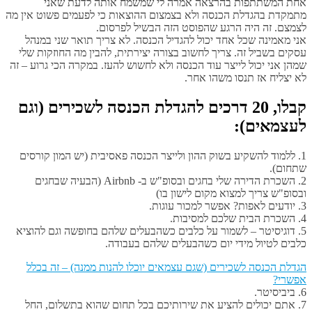
אחת המשתתפות בהרצאה אמרה לי שמשמח אותה לדעת שאני
מתמקדת בהגדלת הכנסה ולא בצמצום ההוצאות כי לפעמים פשוט אין מה
לצמצם. זה היה הרגע שהפוסט הזה הבשיל לפרסום.
אני מאמינה שכל אחד יכול להגדיל הכנסה. לא צריך תואר שני במנהל
עסקים בשביל זה. צריך לחשוב בצורה יצירתית, להבין מה החוזקות שלי
שמהן אני יכול לייצר עוד הכנסה ולא לחשוש להעז. במקרה הכי גרוע – זה
לא יצליח אז תנסו משהו אחר.
קבלו, 20 דרכים להגדלת הכנסה לשכירים (וגם
לעצמאים):
1. ללמוד להשקיע בשוק ההון ולייצר הכנסה פאסיבית (יש המון קורסים
שתחום).
2. השכרת הדירה שלי בחגים ובסופ"ש ב- Airbnb (הבעיה שבחגים
ובסופ"ש צריך למצוא מקום לישון בו)
3. יודעים לאפות? אפשר למכור עוגות.
4. השכרת הבית שלכם למסיבות.
5. דוגיסיטר – לשמור על כלבים כשהבעלים שלהם בחופשה וגם להוציא
כלבים לטיול מידי יום כשהבעלים שלהם בעבודה.
6. ביביסיטר.
7. אתם יכולים להציע את שירותיכם בכל תחום שהוא בתשלום, החל