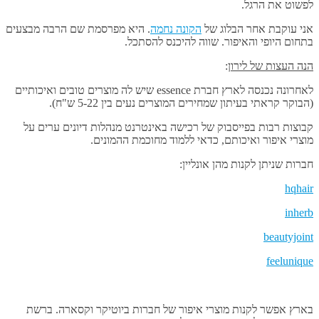
לפשוט את הרגל.
אני עוקבת אחר הבלוג של
הקונה נחמה
. היא מפרסמת שם הרבה מבצעים
בתחום היופי והאיפור. שווה להיכנס להסתכל.
הנה העצות של לירון
:
לאחרונה נכנסה לארץ חברת essence שיש לה מוצרים טובים ואיכותיים
(הבוקר קראתי בעיתון שמחירים המוצרים נעים בין 5-22 ש"ח).
קבוצות רבות בפייסבוק של רכישה באינטרנט מנהלות דיונים ערים על
מוצרי איפור ואיכותם, כדאי ללמוד מחוכמת ההמונים.
חברות שניתן לקנות מהן אונליין:
hqhair
inherb
beautyjoint
feelunique
בארץ אפשר לקנות מוצרי איפור של חברות ביוטיקר וקסארה. ברשת