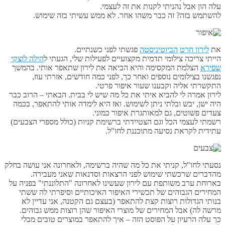
עלה הון אבל נהניתי לקנות את זה לעצמי.
להשתמש בזה? זה כבר משהו אחר. לא ממש עשיתי בזה שימוש.
את
לירון חרט
הביוטיניסטה
פגשתי לפני כשנתיים.
הייתי צריכה צילומי תדמית מקצועיים לפעילות שלי, הגעתי ל
הילה לוצקי
שפירא
הצלמת המקסימה והיא הביאה את לירון שתאפר אותי. בהמשך
נפגשנו בצילומים נוספים ואחר כך, לפני כמה חודשים, אזרתי עוז,
התקשרתי אליה וקבענו שעור איפור פרטי.
לירון אמרה לי להביא איתי את כל מה שיש לי בבית. הבאתי – הרוב כבר
היה ישן, יבש ובלתי ניתן לשימוש. ואז היא לימדה אותי להתאפר, בכמה
צעדים פשוטים, גם למאותגרת איפור כמוני.
רשמתי לעצמי הכל וגם הצטיידתי ברשימת קניות (כולל מספרי הצבעים)
עתידית לקראת נסיעה מתוכננת לחו"ל.
נסעתי לחו"ל, קניתי את כל מה שהיה ברשימה, ולאחרונה אני עושה בחלק
מהדברים שרכשתי שימוש לפני הרצאות וסדנאות שאני מעבירה.
בארוחת ערב משותפת עם לירון שעשינו לאחרונה "התלוננתי" בפניה על
המחירים הגבוהים של תכשירי האיפור האיכותיים וסיפרתי לה ששתי
בנותי הגדולות רוצות קצת להתאפר (בעצם גם הקטנה, אני עדיין לא
מרשה לה) אבל המחירים של מוצרי האיפור שהן רוצות ממש גבוהים.
כך עלה הרעיון על הפוסט הזה – איך להתאפר במוצרים טובים מבלי