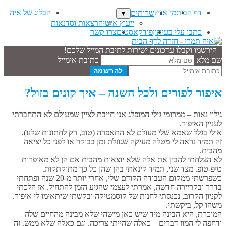
דף הבית
מי אני?
הבלוג של איה
שרותים
▼
ייעוץ אישי
הרצאות וסדנאות
כתבו עלי בעיתון
פודקאסטים
צרו קשר
הירשמו וקבלו עדכונים ישירות לתיבת המייל שלכם!
שם מלא
כתובת אימייל
איפור לפורים ולכל השנה – איך קונים בזול?
גילוי נאות – ממרומי גילי המופלג אני חייבת לציין שמעולם לא התחברתי
לעניין האיפור.
אולי בגלל שאמא שלי מעולם לא התאפרה (טוב, רק לחתונות שלנו).
זה תמיד נראה לי מטלה מעיקה שגוזלת זמן בבוקר או לפני כל יציאה
מהבית.
לא הצלחתי להבין את אלה שלא יוצאות מהבית אם הן לא מאופרות
טיפ-טופ. מצד שני, תמיד קינאתי בהן שהן כל כך מתוקתקות.
כשפרשתי ממקום העבודה הקודם שלי, אחרי יותר מ-20 שנה ופתחתי
בדרך ובקריירה חדשה, אמרתי לעצמי שהגיע הזמן להתחיל. אז הלכתי
לקניון הקרוב, נכנסתי לחנות של קוסמטיקה ובקשתי שיתאימו לי איפור.
משהו קל, ביקשתי.
המוכרת, היא הבינה מיד שיש כאן מישהי שלא מבינה מהחיים שלה
ודחפה לי המון דברים – כאלה שהייתי צריכה, וגם כאלה שלא ממש. זה