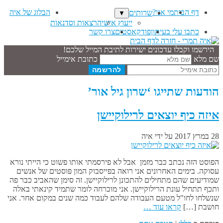
דף הבית
מי אני?
הבלוג של איה
שרותים
▼
ייעוץ אישי
הרצאות וסדנאות
כתבו עלי בעיתון
פודקאסטים
צרו קשר
הירשמו וקבלו עדכונים ישירות לתיבת המייל שלכם!
שם מלא
כתובת אימייל
הודעות שתייגו ‘שרון גיל אור’
איזה כיף יוצאים לרילוקיישן
28 במרץ 2017
על ידי
איה
הפוסט הזה נכתב כבר מזמן אבל לא פירסמתי אותו פשוט כי הייתי נורא
עסוקה. בימים האחרונים אני רואה בפייסבוק המון פוסטים של אנשים
שמודיעים שהם מתחילים להתכונן לרילוקיישן. זה סימן שהאביב כבר פה
ותכף תתחיל עונת הרילוקיישן. אני מוכרחה לומר שתמיד קינאתי באלה
שנשלחו לחו"ל מטעם העבודה שלהם לעבוד כמה שנים במקום אחר. אני
חושבת […]
קראו עוד …