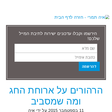
הירשמו וקבלו עדכונים ישירות לתיבת המייל
שלכם!
שם
כתובת
מלא
אימייל
הרהורים על ארוחת החג
הודעות שתייגו ‘רשימת קניות’
ומה שמסביב
11 בספטמבר 2015
על ידי
איה