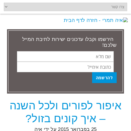
הירשמו וקבלו עדכונים ישירות לתיבת המייל
שלכם!
שם
כתובת
מלא
אימייל
איפור לפורים ולכל השנה
הודעות שתייגו ‘רכישה באינטרנט’
– איך קונים בזול?
25 בפברואר 2015
על ידי
איה