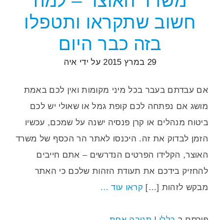
משרד האוצר – למה
חשוב שתקראו ותטפלו
בזה כבר היום
29 במרץ 2015
על ידי
איה
אם עבדתם בעבר בכל מיני מקומות ואין לכם באמת
מושג אם נפתחה לכם קופת גמל או שאולי יש לכם
ביטוח מנהלים או קרן פנסיה ישנה על שמכם, עכשיו
הזמן לבדוק את זה. היכנסו לאתר הר הכסף של משרד
האוצר, הקלידו הפרטים הנדרשים – אתם חייבים
להחזיק בידכם את תעודת הזהות שלכם כי האתר
מבקש לזהות […]
קראו עוד …
פורסם ב
כללי
|
תגובה אחת