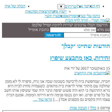
דף הבית
מי אני?
הבלוג של איה
שרותים
▼
ייעוץ אישי
הרצאות וסדנאות
כתבו עלי בעיתון
פודקאסטים
צרו קשר
הירשמו וקבלו עדכונים ישירות לתיבת המייל שלכם!
שם מלא
כתובת אימייל
הודעות שתייגו ‘קבלן’
זהירות, כאן מתבצע שיפוץ
15 באוקטובר 2017
על ידי
איה
חברה, שמחפשת בית לרכישה בשכונה שבה אני גרה, סיפרה לי לא מזמן
שהלכה עם מתווך אחד לראות בית מתאים. כשעמדה מחוץ לבית היא
נורא התרגשה כי הוא היה פשוט יפיפה וניכר היה שמי ששיפץ אותו חשב
על כל פרט ופרט. ואז הם נכנסו פנימה והיא הייתה המומה. אמנם הבית
עצמו היה מקסים גם מבפנים אבל […]
קראו עוד …
פורסם ב
כללי
|
תגובה אחת