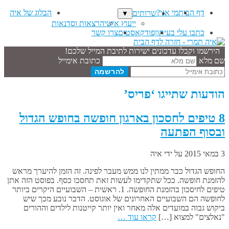
דף הבית
מי אני?
הבלוג של איה
שרותים
▼
ייעוץ אישי
הרצאות וסדנאות
כתבו עלי בעיתון
פודקאסטים
צרו קשר
הירשמו וקבלו עדכונים ישירות לתיבת המייל שלכם!
שם מלא
כתובת אימייל
הודעות שתייגו ‘פריס’
8 טיפים לחסכון בארגון חופשה בחופש הגדול
ובסוף הפתעה
3 במאי 2015
על ידי
איה
החופש הגדול כבר ממתין לנו ממש מעבר לפינה. זה הזמן להיערך מראש
להזמנת חופשה. ככל שתקדימו לעשות זאת תחסכו כסף. בפוסט הזה אתן
טיפים לחיסכון בהזמנת החופשה. 1. ראשית – השבועיים היקרים ביותר
לחופשה הם השבועיים האחרונים של אוגוסט. הדבר נובע מכך שיש
ביקוש גבוה במועדים אלה מאחר ואין יותר קייטנות לילדים וההורים
"נאלצים" למצוא […]
קראו עוד …