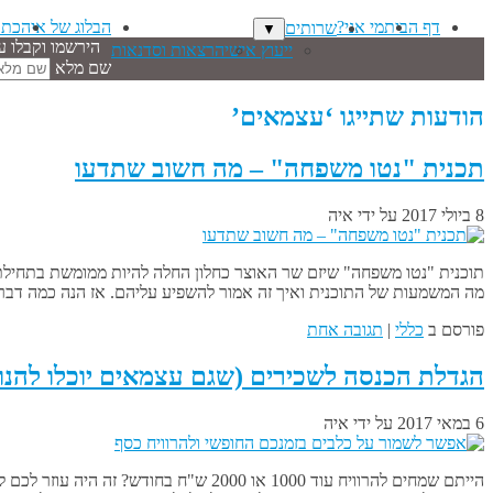
דף הבית
מי אני?
הבלוג של איה
כתב
שרותים
▼
הירשמו וקבלו ע
ייעוץ אישי
הרצאות וסדנאות
שם מלא
הודעות שתייגו ‘עצמאים’
תכנית "נטו משפחה" – מה חשוב שתדעו
8 ביולי 2017
על ידי
איה
מה המשמעות של התוכנית ואיך זה אמור להשפיע עליהם. אז הנה כמה דבר
פורסם ב
כללי
|
תגובה אחת
הגדלת הכנסה לשכירים (שגם עצמאים יוכלו להנו
6 במאי 2017
על ידי
איה
הייתם שמחים להרוויח עוד 1000 או 2000