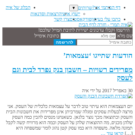
דף הבית
מי אני?
הבלוג של איה
שרותים
▼
ייעוץ אישי
הרצאות וסדנאות
כתבו עלי בעיתון
פודקאסטים
צרו קשר
הירשמו וקבלו עדכונים ישירות לתיבת המייל שלכם!
שם מלא
כתובת אימייל
הודעות שתייגו ‘עצמאות’
מפרידים רשויות – חשבון בנק נפרד לבית וגם
לעסק
30 באפריל 2017
על ידי
איה
יום העצמאות הוא עיתוי טוב לדבר על עצמאות כלכלית של העסק. אני
מרצה לבעלות עסקים ומגלה שמרביתן אינן מפרידות את חשבונות הבית
והעסק וכתוצאה מכך נוצר בלגאן. כשאנחנו מנסים להבין כמה העסק
שלהן מכניס, מה ההוצאות שלהן על העסק וכמה הוא מרוויח קשה לקבל
תמונה מלאה. משפחה היא כמו עסק קטן נהוג לומר שמשפחה היא
[…]
קראו עוד …