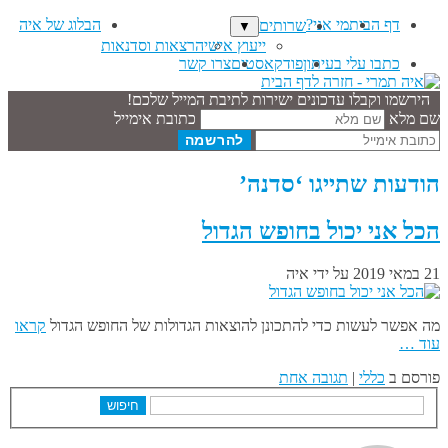
דף הבית
מי אני?
הבלוג של איה
שרותים
▼
ייעוץ אישי
הרצאות וסדנאות
כתבו עלי בעיתון
פודקאסטים
צרו קשר
הירשמו וקבלו עדכונים ישירות לתיבת המייל שלכם!
שם מלא
כתובת אימייל
הודעות שתייגו ‘סדנה’
הכל אני יכול בחופש הגדול
21 במאי 2019
על ידי
איה
מה אפשר לעשות כדי להתכונן להוצאות הגדולות של החופש הגדול
קראו
עוד …
פורסם ב
כללי
|
תגובה אחת
חיפוש