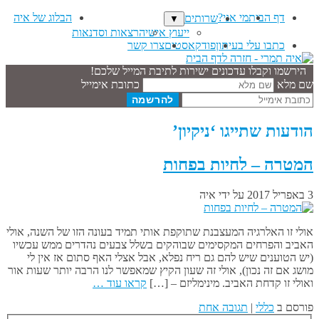
דף הבית
מי אני?
הבלוג של איה
שרותים
▼
ייעוץ אישי
הרצאות וסדנאות
כתבו עלי בעיתון
פודקאסטים
צרו קשר
הירשמו וקבלו עדכונים ישירות לתיבת המייל שלכם!
שם מלא
כתובת אימייל
הודעות שתייגו ‘ניקיון’
המטרה – לחיות בפחות
3 באפריל 2017
על ידי
איה
אולי זו האלרגיה המעצבנת שתוקפת אותי תמיד בעונה הזו של השנה, אולי
האביב והפרחים המקסימים שבוהקים בשלל צבעים נהדרים ממש עכשיו
(יש הטוענים שיש להם גם ריח נפלא, אבל אצלי האף סתום אז אין לי
מושג אם זה נכון), אולי זה שעון הקיץ שמאפשר לנו הרבה יותר שעות אור
ואולי זו קדחת האביב. מינימליזם – […]
קראו עוד …
פורסם ב
כללי
|
תגובה אחת