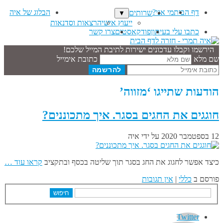
דף הבית
מי אני?
הבלוג של איה
שרותים
▼
ייעוץ אישי
הרצאות וסדנאות
כתבו עלי בעיתון
פודקאסטים
צרו קשר
הירשמו וקבלו עדכונים ישירות לתיבת המייל שלכם!
שם מלא
כתובת אימייל
הודעות שתייגו ‘מזווה’
חוגגים את החגים בסגר. איך מתכוננים?
12 בספטמבר 2020
על ידי
איה
כיצד אפשר לחגוג את החג בסגר תוך שליטה בכסף ובתקציב
קראו עוד …
פורסם ב
כללי
|
אין תגובות
חיפוש
Twitter