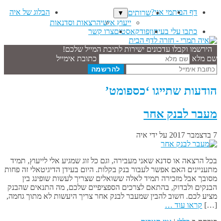
דף הבית
מי אני?
הבלוג של איה
שרותים
▼
ייעוץ אישי
הרצאות וסדנאות
כתבו עלי בעיתון
פודקאסטים
צרו קשר
הירשמו וקבלו עדכונים ישירות לתיבת המייל שלכם!
שם מלא
כתובת אימייל
הודעות שתייגו ‘כספומט’
מעבר לבנק אחר
7 בדצמבר 2017
על ידי
איה
בכל הרצאה או סדנא שאני מעבירה, וגם כל זוג שמגיע אלי לייעוץ, תמיד
מתעניינים האם אפשר לעבור בנק בקלות. היום בעידן הדיגיטאלי זה פחות
מסובך אבל מזכירה תמיד לאלה ששואלים שצריך לעשות שופינג בין
הבנקים ולבדוק, בהתאם לצרכים הספציפיים שלכם, מה התנאים שהבנק
מציע לכם. חשוב להבין שמעבר לבנק אחר צריך היעשות לא מתוך גחמה,
[…]
קראו עוד …