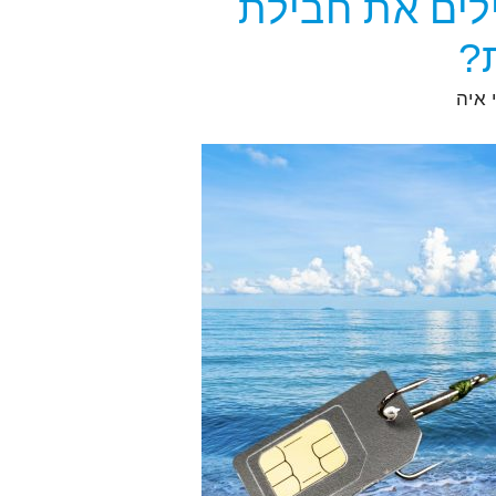
ילים את חבילת
?
י
איה