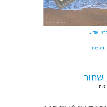
ראו עוד …
ן תגובות
 שחור
איה