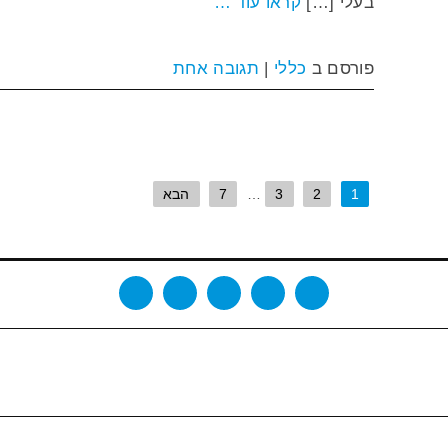
בעלי […]
קראו עוד …
פורסם ב
כללי
|
תגובה אחת
1
2
3
…
7
הבא