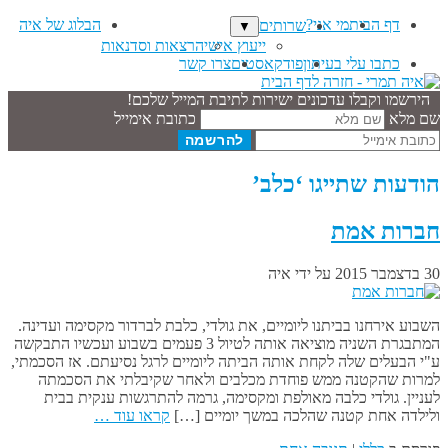
דף הבית
מי אני?
הבלוג של איה
שרותים
▼
ייעוץ אישי
הרצאות וסדנאות
כתבו עלי בעיתון
פודקאסטים
צרו קשר
הירשמו וקבלו עדכונים ישירות לתיבת המייל שלכם!
שם מלא
כתובת אימייל
הודעות שתייגו ‘כלב’
חברות אמת
30 בדצמבר 2015
על ידי
איה
השבוע אירחנו בביתנו ליומיים, את גולדי, כלבת לברדור מקסימה ועדינה.
המתבגרת השניה מוציאה אותה לטיול 3 פעמים בשבוע ועכשיו התבקשה
ע"י הבעלים שלה לקחת אותה הביתה ליומיים לרגל נסיעתם. אז הסכמתי,
למרות שהקטנה ממש פוחדת מכלבים ולאחר שקיבלתי את הסכמתה
לעניין. גולדי כלבה מאולפת ומקסימה, גרמה להתרגשות ענקית בבית
ולילדה אחת קטנה שהלכה במשך יומיים […]
קראו עוד …