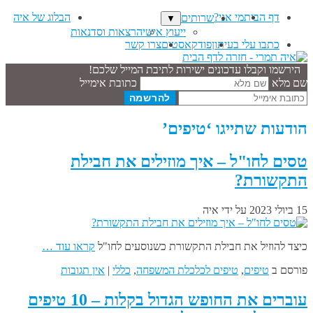
דף הבית
מי אני?
הבלוג של איה
שרותים
▼
ייעוץ אישי
הרצאות וסדנאות
כתבו עלי בעיתון
פודקאסטים
צרו קשר
הירשמו וקבלו עדכונים ישירות לתיבת המייל שלכם!
שם מלא
כתובת אימייל
הודעות שתייגו ‘טיפים’
טסים לחו"ל – איך מוזילים את חבילת
התקשורת?
15 ביולי 2023
על ידי
איה
כיצד להוזיל את חבילת התקשורת כשנוסעים לחו"ל
קראו עוד …
פורסם ב
טיפים
,
טיפים לכלכלת המשפחה
,
כללי
|
אין תגובות
עוברים את החופש הגדול בקלות – 10 טיפים