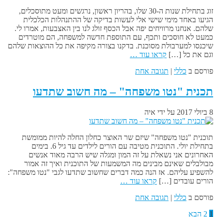
זוג בתחילת שנות ה-30 שלו, בהריון ראשון, נרגשים ומעט מתוסכלים,
הגיעו באחד מימי שישי אלי לעשות בדיקה של ההתנהלות הכלכלית
שלהם. אנחנו מרוויחים יפה אבל הכסף זולג לנו בין האצבעות, אמרו לי.
כמעט לא חוסכים ותכף, עם התוספת חדשה למשפחה, הם מוטרדים
שיכנסו למערבולת מסוכנת. בדקנו בצורה מקיפה את כל ההוצאות שלהם
וגם את כל […]
קראו עוד …
פורסם ב
כללי
|
תגובה אחת
תכנית "נטו משפחה" – מה חשוב שתדעו
8 ביולי 2017
על ידי
איה
תוכנית "נטו משפחה" שיזם שר האוצר כחלון החלה להיות ממומשת
בתחילת יולי. התוכנית מטיבה עם הורים לילדים עד גיל 6. בימים
האחרונים אני נשאלת על זה המון ומגלה שיש הרבה מאוד אנשים
מבולבלים שאינם מבינים מה המשמעות של התוכנית ואיך זה אמור
להשפיע עליהם. אז הנה כמה דברים שחשוב שתדעו לגבי "נטו משפחה":
הורים עובדים […]
קראו עוד …
פורסם ב
כללי
|
תגובה אחת
1
2
הבא