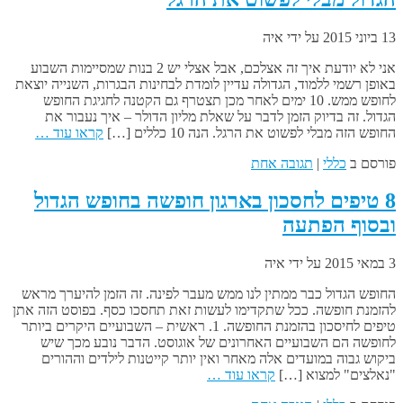
13 ביוני 2015
על ידי
איה
אני לא יודעת איך זה אצלכם, אבל אצלי יש 2 בנות שמסיימות השבוע
באופן רשמי ללמוד, הגדולה עדיין לומדת לבחינות הבגרות, השנייה יוצאת
לחופש ממש. 10 ימים לאחר מכן תצטרף גם הקטנה לחגיגת החופש
הגדול. זה בדיוק הזמן לדבר על שאלת מליון הדולר – איך נעבור את
החופש הזה מבלי לפשוט את הרגל. הנה 10 כללים […]
קראו עוד …
פורסם ב
כללי
|
תגובה אחת
8 טיפים לחסכון בארגון חופשה בחופש הגדול
ובסוף הפתעה
3 במאי 2015
על ידי
איה
החופש הגדול כבר ממתין לנו ממש מעבר לפינה. זה הזמן להיערך מראש
להזמנת חופשה. ככל שתקדימו לעשות זאת תחסכו כסף. בפוסט הזה אתן
טיפים לחיסכון בהזמנת החופשה. 1. ראשית – השבועיים היקרים ביותר
לחופשה הם השבועיים האחרונים של אוגוסט. הדבר נובע מכך שיש
ביקוש גבוה במועדים אלה מאחר ואין יותר קייטנות לילדים וההורים
"נאלצים" למצוא […]
קראו עוד …