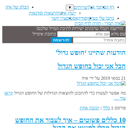
דף הבית
מי אני?
הבלוג של איה
שרותים
▼
ייעוץ אישי
הרצאות וסדנאות
כתבו עלי בעיתון
פודקאסטים
צרו קשר
הירשמו וקבלו עדכונים ישירות לתיבת המייל שלכם!
שם מלא
כתובת אימייל
הודעות שתייגו ‘חופש גדול’
הכל אני יכול בחופש הגדול
21 במאי 2019
על ידי
איה
מה אפשר לעשות כדי להתכונן להוצאות הגדולות של החופש הגדול
קראו
עוד …
פורסם ב
כללי
|
תגובה אחת
10 כללים פשוטים – איך לעבור את החופש
הגדול מבלי לפשוט את הרגל