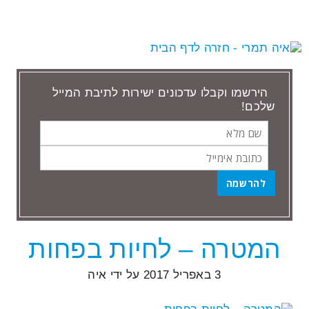
הירשמו וקבלו עדכונים ישירות לתיבת המייל
שלכם!
שם
כתובת
מלא
אימייל
המטרה – לחיות בפחות
הודעות שתייגו ‘חג האביב’
3 באפריל 2017
על ידי
איה