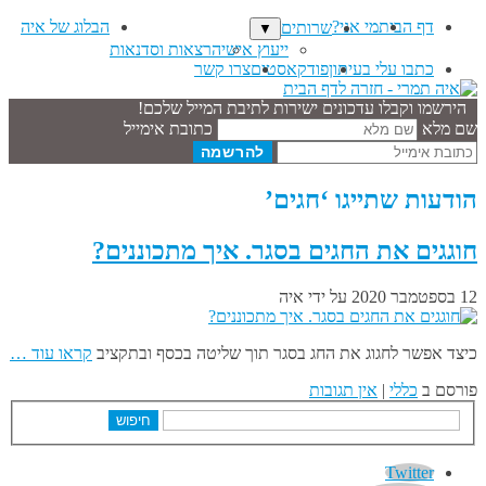
דף הבית
מי אני?
הבלוג של איה
שרותים
▼
ייעוץ אישי
הרצאות וסדנאות
כתבו עלי בעיתון
פודקאסטים
צרו קשר
הירשמו וקבלו עדכונים ישירות לתיבת המייל שלכם!
שם מלא
כתובת אימייל
הודעות שתייגו ‘חגים’
חוגגים את החגים בסגר. איך מתכוננים?
12 בספטמבר 2020
על ידי
איה
כיצד אפשר לחגוג את החג בסגר תוך שליטה בכסף ובתקציב
קראו עוד …
פורסם ב
כללי
|
אין תגובות
חיפוש
Twitter