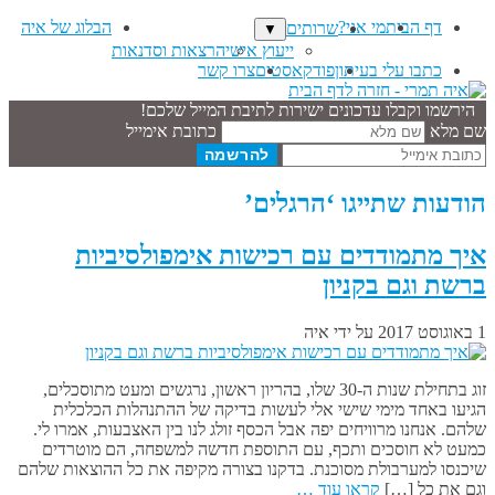
דף הבית
מי אני?
הבלוג של איה
שרותים
▼
ייעוץ אישי
הרצאות וסדנאות
כתבו עלי בעיתון
פודקאסטים
צרו קשר
הירשמו וקבלו עדכונים ישירות לתיבת המייל שלכם!
שם מלא
כתובת אימייל
הודעות שתייגו ‘הרגלים’
איך מתמודדים עם רכישות אימפולסיביות
ברשת וגם בקניון
1 באוגוסט 2017
על ידי
איה
זוג בתחילת שנות ה-30 שלו, בהריון ראשון, נרגשים ומעט מתוסכלים,
הגיעו באחד מימי שישי אלי לעשות בדיקה של ההתנהלות הכלכלית
שלהם. אנחנו מרוויחים יפה אבל הכסף זולג לנו בין האצבעות, אמרו לי.
כמעט לא חוסכים ותכף, עם התוספת חדשה למשפחה, הם מוטרדים
שיכנסו למערבולת מסוכנת. בדקנו בצורה מקיפה את כל ההוצאות שלהם
וגם את כל […]
קראו עוד …