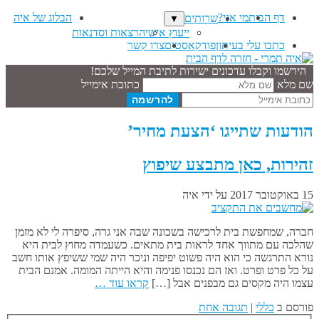
דף הבית
מי אני?
הבלוג של איה
שרותים
▼
ייעוץ אישי
הרצאות וסדנאות
כתבו עלי בעיתון
פודקאסטים
צרו קשר
הירשמו וקבלו עדכונים ישירות לתיבת המייל שלכם!
שם מלא
כתובת אימייל
הודעות שתייגו ‘הצעת מחיר’
זהירות, כאן מתבצע שיפוץ
15 באוקטובר 2017
על ידי
איה
חברה, שמחפשת בית לרכישה בשכונה שבה אני גרה, סיפרה לי לא מזמן
שהלכה עם מתווך אחד לראות בית מתאים. כשעמדה מחוץ לבית היא
נורא התרגשה כי הוא היה פשוט יפיפה וניכר היה שמי ששיפץ אותו חשב
על כל פרט ופרט. ואז הם נכנסו פנימה והיא הייתה המומה. אמנם הבית
עצמו היה מקסים גם מבפנים אבל […]
קראו עוד …
פורסם ב
כללי
|
תגובה אחת