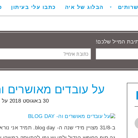
רותים
הבלוג של איה
כתבו עלי בעיתון
פ
▼
תיבת המייל שלכם!
כתובת
אימייל
על עובדים מאושרים וה- G DAY
הודעות שתייגו ‘הייטק’
30 באוגוסט 2018
על י
ב-31/8 מצויין מידי שנה ה- 
זה סוף החופש הגדול ולמי יש זמן להתעסק במשהו 