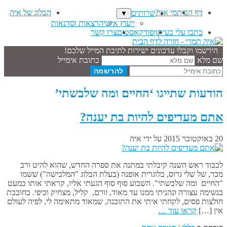
דף הבית
מי אני?
הבלוג של איה
שרותים
▼
ייעוץ אישי
הרצאות וסדנאות
כתבו עלי בעיתון
פודקאסטים
צרו קשר
הירשמו וקבלו עדכונים ישירות לתיבת המייל שלכם!
שם מלא
כתובת אימייל
הודעות שתייגו ‘החיים ומה שלבשתי’
אתם מעדיפים להיות בת יענה?
20 באוקטובר 2015
על ידי
איה
לכבוד ראש השנה קיבלתי במתנה את ספרה החדש, שהוא להיט ורב
מכר, של שלי גרוס, בלוגרית אופנה (בעלת הבלוג "המלבישה") ששמו
"החיים ומה שלבשתי". השבוע סוף סוף הגעתי אליו, קראתי אותו כמעט
בנשימה עצורה ונהניתי ממנו עד מאוד, זורם, קליל, מצחיק וכיפי. כחובבת
חולצות פסים, לקחתי איתי את התובנה, שמאוד מתאימה לי, לפיה לעולם
אין […]
קראו עוד …