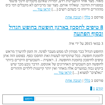
מאוד. מצד אחד התעניינות וידע, למרות שאינם מקבלים חינוך פיננסי
במסגרות החינוך. שאלתי אותם. מצד שני מרביתם לא מקבלים דמי כיס
מההורים ודיווחו כי כשהם רוצים […]
קראו עוד …
פורסם ב
כללי
|
תגובה אחת
8 טיפים לחסכון בארגון חופשה בחופש הגדול
ובסוף הפתעה
3 במאי 2015
על ידי
איה
החופש הגדול כבר ממתין לנו ממש מעבר לפינה. זה הזמן להיערך מראש
להזמנת חופשה. ככל שתקדימו לעשות זאת תחסכו כסף. בפוסט הזה אתן
טיפים לחיסכון בהזמנת החופשה. 1. ראשית – השבועיים היקרים ביותר
לחופשה הם השבועיים האחרונים של אוגוסט. הדבר נובע מכך שיש
ביקוש גבוה במועדים אלה מאחר ואין יותר קייטנות לילדים וההורים
"נאלצים" למצוא […]
קראו עוד …
פורסם ב
כללי
|
תגובה אחת
קודם
1
2
חיפוש