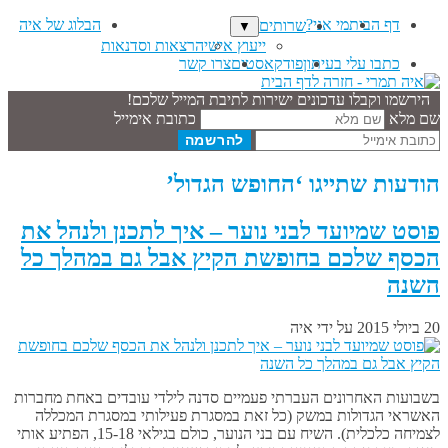
דף הבית
מי אני?
הבלוג של איה
שרותים
▼
ייעוץ אישי
הרצאות וסדנאות
כתבו עלי בעיתון
פודקאסטים
צרו קשר
הירשמו וקבלו עדכונים ישירות לתיבת המייל שלכם!
שם מלא
כתובת אימייל
הודעות שתייגו ‘החופש הגדול’
פוסט שמיועד לבני נוער – איך לתכנן ולנהל את
הכסף שלכם בחופשת הקיץ אבל גם במהלך כל
השנה
20 ביולי 2015
על ידי
איה
בשבועות האחרונים העברתי פעמיים סדנה לילדי עובדים באחת מחברות
האשראי הגדולות במשק (כל זאת במסגרת פעילותי במסגרת המכללה
לצמיחה כלכלית). השיח עם בני הנוער, כולם בגילאי 15-18, הפתיע אותי