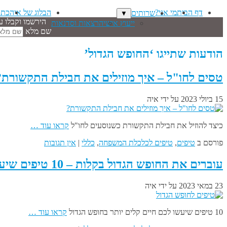
דף הבית
מי אני?
הבלוג של איה
כתב
שרותים
▼
הירשמו וקבלו ע
ייעוץ אישי
הרצאות וסדנאות
שם מלא
הודעות שתייגו ‘החופש הגדול’
טסים לחו"ל – איך מוזילים את חבילת התקשורת?
15 ביולי 2023
על ידי
איה
כיצד להוזיל את חבילת התקשורת כשנוסעים לחו"ל
קראו עוד …
פורסם ב
טיפים
,
טיפים לכלכלת המשפחה
,
כללי
|
אין תגובות
עוברים את החופש הגדול בקלות – 10 טיפים שיעשו לכם חיים קלים יותר
23 במאי 2023
על ידי
איה
10 טיפים שיעשו לכם חיים קלים יותר בחופש הגדול
קראו עוד …