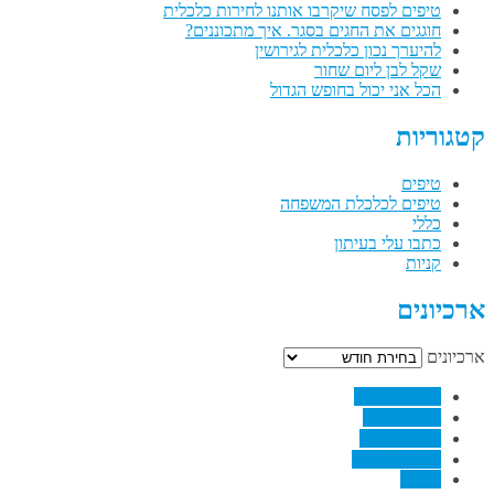
טיפים לפסח שיקרבו אותנו לחירות כלכלית
חוגגים את החגים בסגר. איך מתכוננים?
להיערך נכון כלכלית לגירושין
שקל לבן ליום שחור
הכל אני יכול בחופש הגדול
קטגוריות
טיפים
טיפים לכלכלת המשפחה
כללי
כתבו עלי בעיתון
קניות
ארכיונים
ארכיונים
↗
Facebook
↗
Pinterest
↗
Linkedin
↗
RSS Feed
Email