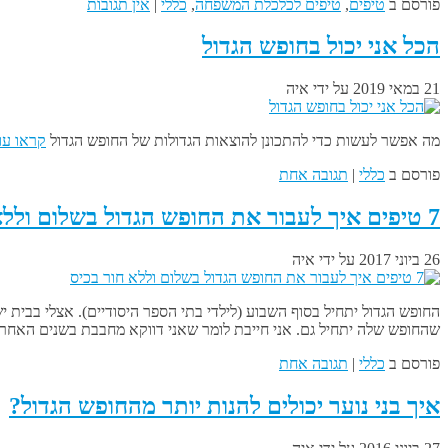
פורסם ב
טיפים
,
טיפים לכלכלת המשפחה
,
כללי
|
אין תגובות
הכל אני יכול בחופש הגדול
21 במאי 2019
על ידי
איה
מה אפשר לעשות כדי להתכונן להוצאות הגדולות של החופש הגדול
קראו עו
פורסם ב
כללי
|
תגובה אחת
7 טיפים איך לעבור את החופש הגדול בשלום וללא חור בכיס
26 ביוני 2017
על ידי
איה
החופש הגדול יתחיל בסוף השבוע (לילדי בתי הספר היסודיים). אצלי בבית 
שהחופש שלה יתחיל גם. אני חייבת לומר שאני דווקא מחבבת בשנים האחרונ
פורסם ב
כללי
|
תגובה אחת
איך בני נוער יכולים להנות יותר מהחופש הגדול?