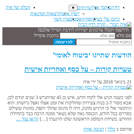
דף הבית
מי אני?
הבלוג של איה
שרותים
▼
ייעוץ אישי
הרצאות וסדנאות
כתבו עלי בעיתון
פודקאסטים
צרו קשר
הירשמו וקבלו עדכונים ישירות לתיבת המייל שלכם!
שם מלא
כתובת אימייל
הודעות שתייגו ‘ביטוח לאומי’
טעויות קורות – על כסף ואחריות אישית
21 בינואר 2018
על ידי
איה
לפני כשנה הגיע אלי לקוח חדש, איש בן 45 שהתגרש 3 שנים קודם לכן,
אבא מסור ל-2 בנות צעירות שחולקות את זמנן אצלו ואצל גרושתו. הוא
התקשר אלי כי הרגיש מחנק, היה לו מינוס שהלך ותפח, מזונות ששילם
כסדרם בכל חודש, הכנסה נאה שלא נשאר ממנה הרבה כבר בתחילת
החודש. בשיחת הטלפון הראשונה שלנו הרגעתי […]
קראו עוד …
פורסם ב
כללי
|
תגובה אחת