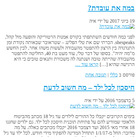
במה את עובדת?
19 ביוני 2017
על ידי
איה
לפני כמה חודשים השתתפתי בקורס אמנות הרטוריקה והופעה מול קהל,
shespeaks. הכרתי שם את טלי הפלינג – שטראובר שבאותה נקודת זמן
התנדנדה בין הרצון להתפטר מהעבודה ולעשות משהו אחר, לבין החשש
מ"מה יהיה". בסופו של דבר טלי, עוד מעט בת 40, החליטה להתפטר
מהעבודה שהייתה טובה ושנתנה לה משכורת ותנאים טובים כי היא
הרגישה שהיא […]
קראו עוד …
פורסם ב
כללי
|
תגובה אחת
חיסכון לכל ילד – מה חשוב לדעת
5 בדצמבר 2016
על ידי
איה
בימים הקרובים יקבלו כל ההורים לילדים עד גיל 18 מכתב מהביטוח
הלאומי שמודיע להם על פתיחת תוכנית חיסכון לכל ילד. גם ילדים שחגגו
18 אחרי מאי 2015 ועד דצמבר 2016 יקבלו מכתבים כאלה. על מה
מדובר: החל מ-1/1/17 תתחיל המדינה להפקיד מידי חודש, לכל ילד עד גיל