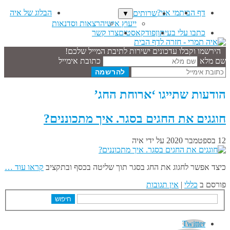
דף הבית
מי אני?
הבלוג של איה
שרותים
▼
ייעוץ אישי
הרצאות וסדנאות
כתבו עלי בעיתון
פודקאסטים
צרו קשר
הירשמו וקבלו עדכונים ישירות לתיבת המייל שלכם!
שם מלא
כתובת אימייל
הודעות שתייגו ‘ארוחת החג’
חוגגים את החגים בסגר. איך מתכוננים?
12 בספטמבר 2020
על ידי
איה
כיצד אפשר לחגוג את החג בסגר תוך שליטה בכסף ובתקציב
קראו עוד …
פורסם ב
כללי
|
אין תגובות
חיפוש
Twitter