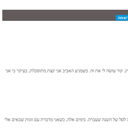
 קור עושה לי את זה. כשמגיע האביב אני קצת מתוסכלת, בעיקר כי אני
י בעיתון גילתה לי שבדיקת הסלים האחרונה שבוצעה ברשתות השיווק התברר שהשנה סל הקניות יקר יותר ב-10% בהשוואה לסל של השנה שעברה. בימים אלה, כשאני מדברת עם זוגות שבאים אלי