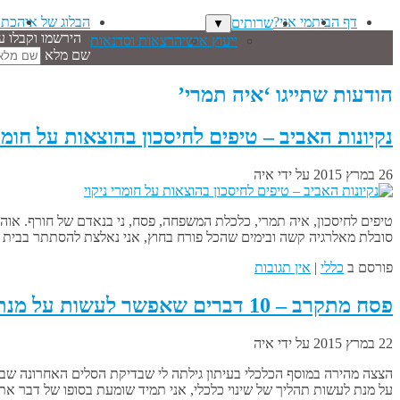
דף הבית
מי אני?
הבלוג של איה
כתב
שרותים
▼
הירשמו וקבלו ע
ייעוץ אישי
הרצאות וסדנאות
שם מלא
הודעות שתייגו ‘איה תמרי’
נקיונות האביב – טיפים לחיסכון בהוצאות על חומרי
26 במרץ 2015
על ידי
איה
טיפים לחיסכון, איה תמרי, כלכלת המשפחה, פסח, ני בנאדם של חורף. אוה
סובלת מאלרגיה קשה ובימים שהכל פורח בחוץ, אני נאלצת להסתתר בבית ו
פורסם ב
כללי
|
אין תגובות
פסח מתקרב – 10 דברים שאפשר לעשות על מנת לשלוט בהוצאות החג
22 במרץ 2015
על ידי
איה
על מנת לעשות תהליך של שינוי כלכלי, אני תמיד שומעת בסופו של דבר א