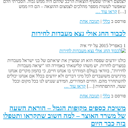
לצמצם ראיתי שסעיף הוצאות הרכב שלהם היה ממש גבוה. הסברתי הלם
שאפשר לעשות מספר מהלכים לצמצום ההוצאה – הם היו ממש
[…]
קראו עוד …
פורסם ב
כללי
|
תגובה אחת
לכבוד החג אולי נצא מעבדות לחירות
1 באפריל 2015
על ידי
איה
כולנו יודעים שפסח הוא חג שמציין את יציאתם של בני ישראל מעבדות
במצרים לחרות. יש משהו קלישאתי באמירה הזו "יציאה מעבדות
לחירות", בוודאי בעולם המודרני בו אנחנו חיים, כי בהמון מקרים אנחנו
מרגישים משועבדים לכל מיני דברים ולא יודעים בכלל אם אנחנו יכולים
להשתחרר מהם. החיים המהירים, המידע שנגיש לנו בכל מקום ובכל
שעה, ההתפתחות […]
קראו עוד …
פורסם ב
כללי
|
תגובה אחת
משיכת כספים מקופות הגמל – הוראת השעה
של משרד האוצר – למה חשוב שתקראו ותטפלו
בזה כבר היום