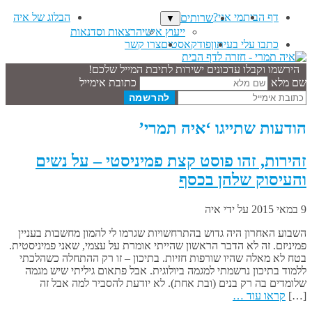
דף הבית
מי אני?
הבלוג של איה
שרותים
▼
ייעוץ אישי
הרצאות וסדנאות
כתבו עלי בעיתון
פודקאסטים
צרו קשר
הירשמו וקבלו עדכונים ישירות לתיבת המייל שלכם!
שם מלא
כתובת אימייל
הודעות שתייגו ‘איה תמרי’
זהירות, זהו פוסט קצת פמיניסטי – על נשים
והעיסוק שלהן בכסף
9 במאי 2015
על ידי
איה
השבוע האחרון היה גדוש בהתרחשויות שגרמו לי להמון מחשבות בעניין
פמיניזם. זה לא הדבר הראשון שהייתי אומרת על עצמי, שאני פמיניסטית.
בטח לא מאלה שהיו שורפות חזיות. בתיכון – זו רק ההתחלה כשהלכתי
ללמוד בתיכון נרשמתי למגמה ביולוגית. אבל פתאום גיליתי שיש מגמה
שלומדים בה רק בנים (ובת אחת). לא יודעת להסביר למה אבל זה
[…]
קראו עוד …