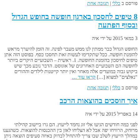
פורסם ב
כללי
|
תגובה אחת
8 טיפים לחסכון בארגון חופשה בחופש הגדול
ובסוף הפתעה
3 במאי 2015
על ידי
איה
החופש הגדול כבר ממתין לנו ממש מעבר לפינה. זה הזמן להיערך מראש
להזמנת חופשה. ככל שתקדימו לעשות זאת תחסכו כסף. בפוסט הזה אתן
טיפים לחיסכון בהזמנת החופשה. 1. ראשית – השבועיים היקרים ביותר
לחופשה הם השבועיים האחרונים של אוגוסט. הדבר נובע מכך שיש
ביקוש גבוה במועדים אלה מאחר ואין יותר קייטנות לילדים וההורים
"נאלצים" למצוא […]
קראו עוד …
פורסם ב
כללי
|
תגובה אחת
איך חוסכים בהוצאות הרכב
14 באפריל 2015
על ידי
איה
לפני כמה חודשים הגיעו אלי זוג נחמד לייעוץ. הם גרו ביישוב קהילתי
מרוחק, הרוויחו יפה אבל לא הצליחו לאזן בין ההכנסות להוצאות. כשהגענו
במהלך הייעוץ לשלב שבו צריך להתחיל לבדוק באיזה סעיפים הוצאה ניתן