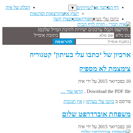
דף הבית
מי אני?
הבלוג של איה
שרותים
▼
ייעוץ אישי
הרצאות וסדנאות
כתבו עלי בעיתון
פודקאסטים
צרו קשר
הירשמו וקבלו עדכונים ישירות לתיבת המייל שלכם!
שם מלא
כתובת אימייל
ארכיון של ‘כתבו עלי בעיתון’ קטגוריה
צימצמת לא מספיק
10 בפברואר 2015
על ידי
איה
Download the PDF file .
קראו עוד …
פורסם ב
כתבו עלי בעיתון
|
אין תגובות
משפחת אוברדרפט שלום
10 בפברואר 2015
על ידי
איה