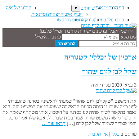
דף הבית
מי אני?
הבלוג של איה
שרותים
▼
ייעוץ אישי
הרצאות וסדנאות
כתבו עלי בעיתון
פודקאסטים
צרו קשר
הירשמו וקבלו עדכונים ישירות לתיבת המייל שלכם!
שם מלא
כתובת אימייל
ארכיון של ‘כללי’ קטגוריה
שקל לבן ליום שחור
3 במאי 2020
על ידי
איה
את המשפט "שקל לבן ליום שחור" שמעתי לראשונה בסדנה שהעברתי
לפני כמה שנים. זו היתה הפעם הראשונה ששמעתי את המשפט הזה. הוא
נאמר בהקשר לשיח שהיה לנו בסדנה על חיסכון. אותו משתתף שאמר את
זה סיפר לי שזה משפט שהיה שגור בבית שבו גדל. אבא שלו אמר לו כל
הזמן שצריך לשמור שקל לבן ליום […]
קראו עוד …
פורסם ב
כללי
|
אין תגובות