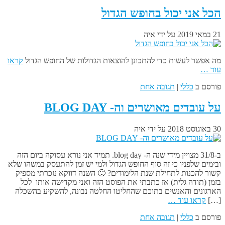
הכל אני יכול בחופש הגדול
21 במאי 2019
על ידי
איה
מה אפשר לעשות כדי להתכונן להוצאות הגדולות של החופש הגדול
קראו
עוד …
פורסם ב
כללי
|
תגובה אחת
על עובדים מאושרים וה- BLOG DAY
30 באוגוסט 2018
על ידי
איה
ב-31/8 מצויין מידי שנה ה- blog day. תמיד אני נורא עסוקה ביום הזה
ובימים שלפניו כי זה סוף החופש הגדול ולמי יש זמן להתעסק במשהו שלא
קשור להכנות לתחילת שנת הלימודים? 🙂 השנה דווקא נזכרתי מספיק
בזמן (תודה גלית) אז כתבתי את הפוסט הזה ואני מקדישה אותו לכל
הארגונים והאנשים בתוכם שהחליטו החלטה נבונה, להשקיע בהשכלה
[…]
קראו עוד …
פורסם ב
כללי
|
תגובה אחת