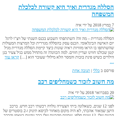
הסללה מגדרית ואיך היא קשורה לכלכלת
המשפחה
7 במרץ 2018
על ידי
איה
הסללה מגדרית – מה זה? השתתפתי השבוע בכנס השנתי של ויצ"ו לרגל
יום האישה הבינלאומי. הכנס עסק בהסללה מגדרית וכל המרצות המעולות
שהשתתפו בו הראו מזוויות ראיה שונות כיצד קיימת הסללה מגדרית מגיל
קטן שכולנו חווינו ועדיין חווים. למה הכוונה? זה מתחיל ממש בגיל צעיר בגן
הילדים כשיש פינת בובות והמסר הלא מילולי שעובר הוא […]
קראו עוד
…
פורסם ב
כללי
|
תגובה אחת
מה חשוב לזכור כשמחליפים רכב
20 בפברואר 2018
על ידי
איה
לפני 12 שנים, כשאלונה ביתי הצעירה נולדה רכשתי רכב חדש. ברכב
הישן שמאוד אהבתי, לא היה מקום מאחור לכיסא תינוק ו-2 בוסטרים של
הבנות שלי. 12 שנים חלפו, שתיים מהבנות שלי כבר נוהגות בעצמן והרכב