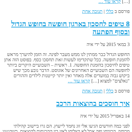
[…]
קראו עוד …
פורסם ב
כללי
|
תגובה אחת
8 טיפים לחסכון בארגון חופשה בחופש הגדול
ובסוף הפתעה
3 במאי 2015
על ידי
איה
החופש הגדול כבר ממתין לנו ממש מעבר לפינה. זה הזמן להיערך מראש
להזמנת חופשה. ככל שתקדימו לעשות זאת תחסכו כסף. בפוסט הזה אתן
טיפים לחיסכון בהזמנת החופשה. 1. ראשית – השבועיים היקרים ביותר
לחופשה הם השבועיים האחרונים של אוגוסט. הדבר נובע מכך שיש
ביקוש גבוה במועדים אלה מאחר ואין יותר קייטנות לילדים וההורים
"נאלצים" למצוא […]
קראו עוד …
פורסם ב
כללי
|
תגובה אחת
איך חוסכים בהוצאות הרכב
14 באפריל 2015
על ידי
איה
לפני כמה חודשים הגיעו אלי זוג נחמד לייעוץ. הם גרו ביישוב קהילתי
מרוחק, הרוויחו יפה אבל לא הצליחו לאזן בין ההכנסות להוצאות. כשהגענו