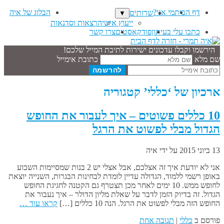
דף הבית
מי אני?
הבלוג של איה
שרותים
▼
ייעוץ אישי
הרצאות וסדנאות
כתבו עלי בעיתון
פודקאסטים
צרו קשר
הירשמו וקבלו עדכונים ישירות לתיבת המייל שלכם!
שם מלא
כתובת אימייל
ארכיון של ‘כללי’ קטגוריה
10 כללים פשוטים – איך לעבור את החופש
הגדול מבלי לפשוט את הרגל
13 ביוני 2015
על ידי
איה
אני לא יודעת איך זה אצלכם, אבל אצלי יש 2 בנות שמסיימות השבוע
באופן רשמי ללמוד, הגדולה עדיין לומדת לבחינות הבגרות, השנייה יוצאת
לחופש ממש. 10 ימים לאחר מכן תצטרף גם הקטנה לחגיגת החופש
הגדול. זה בדיוק הזמן לדבר על שאלת מליון הדולר – איך נעבור את
החופש הזה מבלי לפשוט את הרגל. הנה 10 כללים […]
קראו עוד …
פורסם ב
כללי
|
תגובה אחת