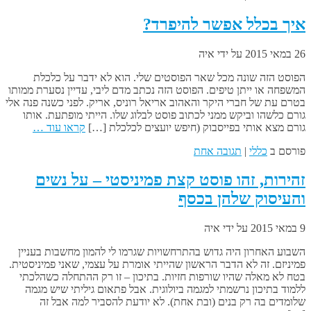
איך בכלל אפשר להיפרד?
26 במאי 2015
על ידי
איה
הפוסט הזה שונה מכל שאר הפוסטים שלי. הוא לא ידבר על כלכלת
המשפחה או ייתן טיפים. הפוסט הזה נכתב מדם ליבי, עדיין נסערת ממותו
בטרם עת של חברי היקר והאהוב אריאל רוניס, אריק. לפני כשנה פנה אלי
גורם כלשהו וביקש ממני לכתוב פוסט לבלוג שלו. הייתי מופתעת. אותו
גורם מצא אותי בפייסבוק (חיפש יועצים לכלכלת […]
קראו עוד …
פורסם ב
כללי
|
תגובה אחת
זהירות, זהו פוסט קצת פמיניסטי – על נשים
והעיסוק שלהן בכסף
9 במאי 2015
על ידי
איה
השבוע האחרון היה גדוש בהתרחשויות שגרמו לי להמון מחשבות בעניין
פמיניזם. זה לא הדבר הראשון שהייתי אומרת על עצמי, שאני פמיניסטית.
בטח לא מאלה שהיו שורפות חזיות. בתיכון – זו רק ההתחלה כשהלכתי
ללמוד בתיכון נרשמתי למגמה ביולוגית. אבל פתאום גיליתי שיש מגמה
שלומדים בה רק בנים (ובת אחת). לא יודעת להסביר למה אבל זה