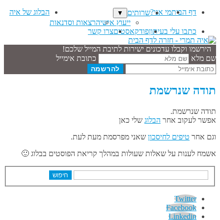
דף הבית
מי אני?
הבלוג של איה
שרותים
▼
ייעוץ אישי
הרצאות וסדנאות
כתבו עלי בעיתון
פודקאסטים
צרו קשר
הירשמו וקבלו עדכונים ישירות לתיבת המייל שלכם!
שם מלא
כתובת אימייל
תודה שנרשמת
תודה שנרשמת.
אפשר לעקוב אחר
הבלוג
שלי כאן
וגם אחר
טיפים לחיסכון
שאני מפרסמת מעת לעת.
אשמח לענות על שאלות שעולות במהלך קריאת הפוסטים בבלוג 🙂
חיפוש
Twitter
Facebook
Linkedin