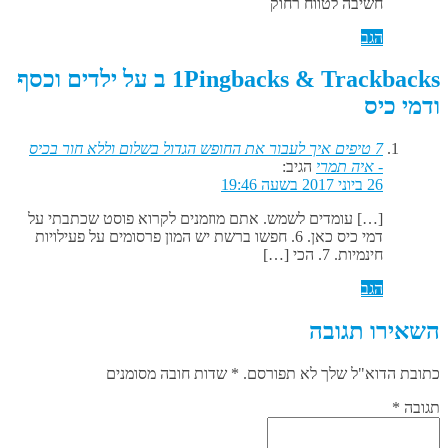
חשיבה לטווח רחוק
הגב
1Pingbacks & Trackbacks ב על ילדים וכסף
ודמי כיס
7 טיפים איך לעבור את החופש הגדול בשלום וללא חור בכיס
- איה תמרי
הגיב:
26 ביוני 2017 בשעה 19:46
[…] עומדים לשמש. אתם מוזמנים לקרוא פוסט שכתבתי על
דמי כיס כאן. 6. חפשו ברשת יש המון פרסומים על פעילויות
חינמיות. 7. הכי […]
הגב
השאירו תגובה
כתובת הדוא"ל שלך לא תפורסם. * שדות חובה מסומנים
תגובה
*