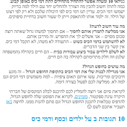
ב
גילאי 10 ומעלה אפשר להתחיל מתחילים לתת דמי כיס באופן קבוע
.
כמה לתת? חשוב להבין מה הצורך ולהחליט יחד עם הילד למה בדיוק
ישמשו דמי הכיס. עדיין תנו דמי כיס לפי היכולת שלכם ולא רק לפי רצונו
של הילד. זה ילמד אותו להתאפק וייתן לו שעור חשוב בדחיית סיפוקים.
מה עוד חשוב לדעת?
אני ממליצה לתמרץ אותם לחסוך
– אם תחסוך למשהו גדול שאתה רוצה
סכום מסוים – אני אשלים לך את ההפרש. זה מדרבן אותם.
לא להשתמש בדמי הכיס כשוט
– התעודה לא משהו, לא תקבל דמי כיס.
אין קשר בין שני הדברים.
לא לשלם לילדים עבור ביצוע עבודות בבית
– הם חיים בקהילה (המשפחה
שלנו) וזה חלק מתרומתם לקהילה בה הם חיים.
מה עושים בחופש הגדול?
אני מגדילה לבנות שלי את דמי הכיס בתקופת החופש הגדול
– זה מונע
חיכוכים ומריבות. עשו איתם תאום ציפיות – למה משמשים דמי הכיס וגם
למה לא. ממליצה לכם לפעול בצורה דומה.
לקראת סיום אני רוצה להמליץ לכם להיכנס לבלוג המקסים של חברתי
היקרה עינת ספקטור,
מזמינים
, לקרוא את הפוסט שלה לחופש הגדול,
להדפיס טבלאות לתכנון החופש הגדול וגם סתם להנות ממנו. לחיצה
כאן
תעביר אתכם לשם 🙂
10 תגובות ב על ילדים וכסף ודמי כיס