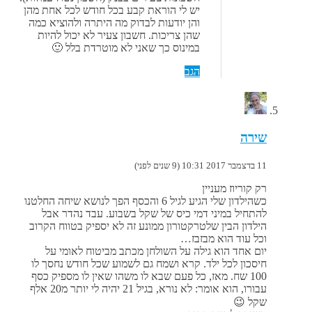
יש לי הוראת קבע בכל חודש לכל אחת מהן
והן יודעות לבדוק מה היתרה ולהוציא כמה
שהן צריכות. חשבון צעיר לא יכול להיות
במינוס כך שאני לא מוטרדת בלל 🙂
הגב
שירה
11 בדצמבר 2017 10:31 (9 שנים לפני)
רק קוריוז מעניין
כשהילדון שלי הגיע לגיל 6 והכסף הפך לנושא שיחה החלטנו
להתחיל במיני דמי כיס של שקל בשבוע. עבד נהדר אבל
הילדון הבין שלטרקטורון ממונע זה לא יספיק בטווח הקרוב
וכל עוד הוא מבזבז…
יום אחד הוא גילה על השולחן מכתב מביטוח לאומי על
חיסכון לכל ילד. קרא ושמח גם לשמוע שכל חודש נחסך לו
100 שח. מאז, כל פעם שבא לו משהו שאין לו מספיק כסף
עבורו, הוא אומר: לא נורא, בגיל 21 יהיה לי יותר מ20 אלף
שקל 😉