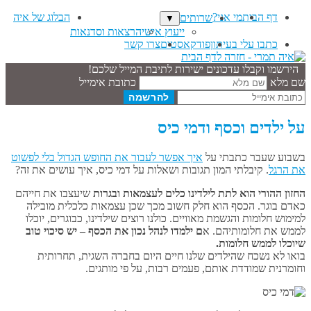
דף הבית
מי אני?
הבלוג של איה
שרותים
▼
ייעוץ אישי
הרצאות וסדנאות
כתבו עלי בעיתון
פודקאסטים
צרו קשר
הירשמו וקבלו עדכונים ישירות לתיבת המייל שלכם!
שם מלא
כתובת אימייל
על ילדים וכסף ודמי כיס
בשבוע שעבר כתבתי על
איך אפשר לעבור את החופש הגדול בלי לפשוט
את הרגל
. קיבלתי המון תגובות ושאלות על דמי כיס, איך עושים את זה?
החזון ההורי הוא לתת לילדינו כלים לעצמאות ובגרות
שיעצבו את חייהם
כאדם בוגר. הכסף הוא חלק חשוב מכך שכן עצמאות כלכלית מובילה
למימוש חלומות והגשמת מאוויים. כולנו רוצים שילדינו, כבוגרים, יוכלו
לממש את חלומותיהם. א
ם ילמדו לנהל נכון את הכסף – יש סיכוי טוב
שיוכלו לממש חלומות.
בואו לא נשכח שהילדים שלנו חיים היום בחברה השגית, תחרותית
וחומרנית שמודדת אותם, פעמים רבות, על פי מותגים.