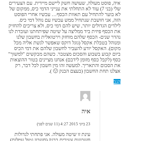
איה, פוסט מעולה, שעושה חשק ליישם מיידית. עם הצעירים
שלי (בני 7) עוד לא התחלתי את ענייני הדמי כיס, ממקום של
לא בוער להתחיל עם תאוות הכסף… עכשיו אחרי הפוסט
הזה, אני חושבת שנתחיל ממש עכשיו עם נוהל דמי כיס.
לילדים הגדולים יותר, שיש להם דמי כיס, ולא צריכים להחזיק
את הכסף פיזית ביד ממליצה על שיטה שפיתחתנו ועובדת לנו
נהדר שנים- הכסף שלהם מוחזק וירטואלית בחשבון שלנו
ומנוהל בטבלת אקסל (גוגל דוקס שאפשר לגשת אליה מכל
מקום). האקסל יודע להעביר לחשבון שלהם את דמי הכיס
ביום קבוע בשבוע והסכום מצטבר. כשהם מבקשים "למשוך"
כסף (לקבל כסף מזומן לידבם) אנחנו מציינים בטור ההוצאות
את הסכום והתאריך. למעשה זהו מין חשבון לכל דבר, רק
אצלנו תחת החשבון (בעצם הבנק 🙂 ).
הגב
איה
23 ביוני 2015 4:27 (11 שנים לפני)
עינת זו שיטה מעולה. אני פתחתי לגדולות
חשבונות צעירים בבנק (חשבון נטול עמלות).