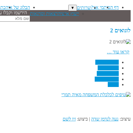
דף הבית
מי אני?
הבלוג של איה
כתב
שרותים
▼
הירשמו וקבלו ע
ייעוץ אישי
הרצאות וסדנאות
שם
מלא
לוגואים 2
קראו עוד …
↗
Facebook
↗
Pinterest
↗
Linkedin
↗
RSS Feed
Email
עיצוב:
נעה לנדמן שדה
| ביצוע:
זיו לשם