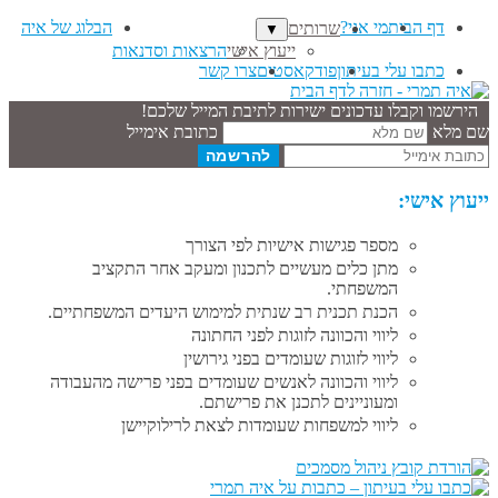
דף הבית
מי אני?
הבלוג של איה
שרותים
▼
ייעוץ אישי
הרצאות וסדנאות
כתבו עלי בעיתון
פודקאסטים
צרו קשר
הירשמו וקבלו עדכונים ישירות לתיבת המייל שלכם!
שם מלא
כתובת אימייל
ייעוץ אישי:
מספר פגישות אישיות לפי הצורך
מתן כלים מעשיים לתכנון ומעקב אחר התקציב
המשפחתי.
הכנת תכנית רב שנתית למימוש היעדים המשפחתיים.
ליווי והכוונה לזוגות לפני החתונה
ליווי לזוגות שעומדים בפני גירושין
ליווי והכוונה לאנשים שעומדים בפני פרישה מהעבודה
ומעוניינים לתכנן את פרישתם.
ליווי למשפחות שעומדות לצאת לרילוקיישן