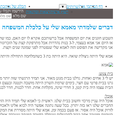
דף הבית
מי אני?
הבלוג של איה
כתב
שרותים
▼
הירשמו וקבלו ע
ייעוץ אישי
הרצאות וסדנאות
שם מלא
דברים שלמדתי מאמא שלי על כלכלת המשפחה
השבוע חוגגים את יום המשפחה אבל ברשותכם אקרא לו יום האם, כמו שהיה 
אז היום אני אמא בעצמי, ל-3 בנות נהדרות אבל מתרפקת קצת על הזכרונות מאז, מזמן.
אני מקדישה את הפוסט הזה לאמא שלי שנפטרה לפני שמונה שנים וקצת.
אמא שלי היתה ניצולת שואה. היא היתה בת 3 כשהמלחמה התחילה והיתה לזה השפעה (כמובן) על כל החיים שלה וכמובן על ניהול הבית שלנו.
בית צנוע:
יש לי 3 אחים ואחות. גדלנו בבית מגונן מאוד, אני תמיד הרגשתי שזה יותר מדי.
גרנו בבית פרטי עם חצר, בימים שרמת השרון היתה מושבה וקטנה ובעצם הי
הבית עצמו היה בית קטן, 3 חדרי שינה, מקלחת אחת. חדר לבנות, חדר לבנים. הסתדרנו מצויין. אני חושבת שבכלל לא עלתה על דעתי האפשרות שיהיה לי חדר לבד.
אוכל:
אוכל היה עניין מרכזי וחשוב בבית שלנו. ראשית כי לאמא שלי תמיד היה הז
החברים שלנו ראו בזה יתרון. בכל שעה נתונה אפשר היה לבוא אלינו ולאכול 
בשקיות ומועבר אחר כבוד לתרנגולות שגידלה בחצרה המנקה שעבדה אצלנו