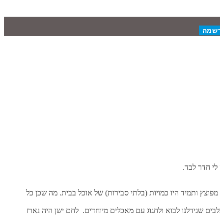
פוצץ ותמיד היו כמויות (בלתי סבירות) של אוכל בבית. מה שכן כל
 היה אסור. אז פעם בכמה זמן, אמא שלי היתה מסדרת את המקרר וכל הגבינות ושאר המצרכים פגי התוקף הוצאו ממנו. זה היה האות ל-2 הכלבים שגידלנו לבוא ולחגוג עם מאכלים מיוחדים. לחם ישן היה נארז