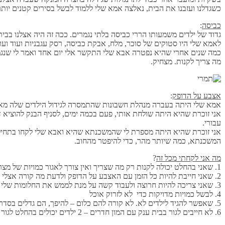
כשגדלנו ועזבנו את הבית, נאלצה אמא שלי ללמוד לבשל בסירים קטנים יותר 
כביסה
:
גדוד של ילדים משמעותו הררי כביסה בלתי נגמרים. ככה זה היה אצלנו בבי
לאמא שלי היו סטוקים של סוכר, מלח, אבקת כביסה, רסק עגבניות ועוד ועו
כמה שנים אחרי שהיא נפטרה אבא שלי התקשר אלי יום אחד ואמר לי שנגמר
מה צריך לקנות. מצחיק.
אצבע על הדופק
:
אמא שלי היתה בעברה מנהלת חשבונות שהתמסרה לגידול הילדים שלה מאז נו
אני זוכרת שהיא היתה שולחת אותי, פעם בכמה ימים, לסניף הבנק להוציא ד
עבורי.
המשכנתא, כמה שיותר מהר, כדי להיפטר מהחוב.
מה אני לקחתי מכל זה
?
1. שאני בהחלט יכולה לקנות רק מה שצריך ואין צורך לאגור כמויות של מצרכים בבית.
2. שאני חייבת להיות כל הזמן עם האצבע על הדופק ולדעת מה קורה אצלי בחשבון הבנק.
3. שאני צריכה להיות חרוצה ולעבוד קשה על מנת לממש את החלומות שלי ולא להיות חייבת כלום לאף אחד.
4. לבשל כמויות מדויקות כדי לא לזרוק אוכל
5. שאפשר להגיד לילדים לא. לא קורה להם כלום – להיפך, הם גדלים בסדר גמור.
6. לא חייבים לגור בבית ענק עם המון חדרים – 2 ילדים יכולים בהחלט לגור בחדר אחד. יש סיכוי שהם יגדלו להיות קצת פחות מפונקים.