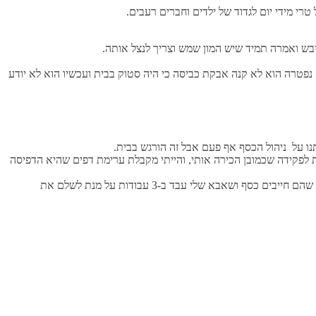
רי מידי יום לגדוד של ילדים וחברים רעבים.
יבש ואמרה תמיד שיש המון שמש וצריך לנצל אותה.
פטרה הוא לא קנה אבקת כביסה כי היה סטוק בבית ועכשיו הוא לא יודע
נו על ניהול הכסף אף פעם אבל זה הורגש בבית.
שת לפקידה שכמובן הכירה אותי, והייתי מקבלת ערימת דפים שהיא הדפיסה
אני זוכרת שהיא היתה מספרת לי שהמשכנתא שהיא ואבא שלי לקחו בתחילת חייהם המשותפים עשתה אותה חולה כי היא לא יכלה לסבול את העובדה שהם חייבים כסף ושאבא שלי עבד ב-3 עבודות על מנת לשלם את