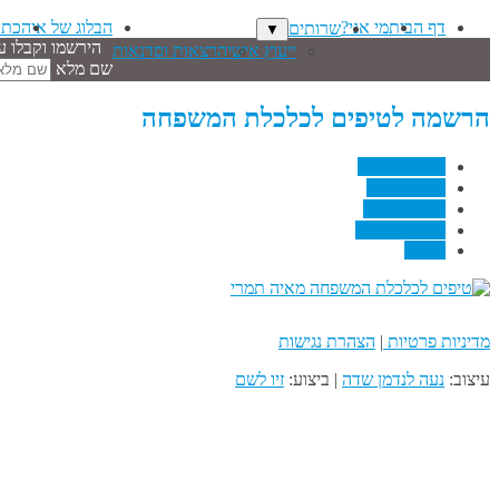
דף הבית
מי אני?
הבלוג של איה
כתב
שרותים
▼
הירשמו וקבלו ע
ייעוץ אישי
הרצאות וסדנאות
שם מלא
הרשמה לטיפים לכלכלת המשפחה
↗
Facebook
↗
Pinterest
↗
Linkedin
↗
RSS Feed
Email
מדיניות פרטיות
|
הצהרת נגישות
עיצוב:
נעה לנדמן שדה
| ביצוע:
זיו לשם