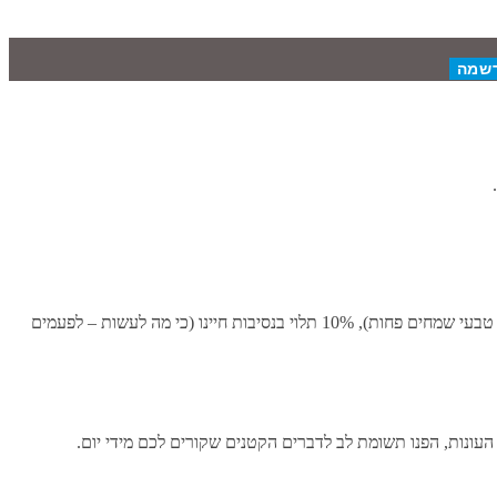
מחקרים רבים נעשו על הנושא, עיקרם אומר שבעצם כ-50% מיכולתינו להיות מאושרים היא גנטית (כלומר – יש אנשים שמחים יותר ויש כאלה שבאופן טבעי שמחים פחות), 10% תלוי בנסיבות חיינו (כי מה לעשות – לפעמים
עונות, הפנו תשומת לב לדברים הקטנים שקורים לכם מידי יום.