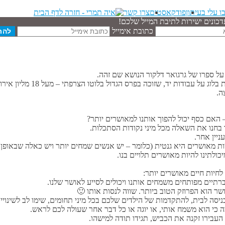
ו עלי בעיתון
פודקאסטים
צרו קשר
דכונים ישירות לתיבת המייל שלכם!
כתובת אימייל
 ספרו של גרגואר דלקור הנושא שם זהה.
עבודות יד, שזוכה בפרס הגדול בלוטו הצרפתי – מעל 18 מליון אירו.
ה.
אם כסף יכול להפוך אותנו למאושרים יותר?
 בחנו את השאלה מכל מיני נקודות הסתכלות.
ניין אחר.
תיים מפותחים משמחים אותנו ויכולים לסייע לאושר שלנו.
שר הוא הפרוזק הטוב ביותר. שווה לנסות אותו 🙂
סה לבית, להתקדמות של הילדים שלכם בכל מיני תחומים, שימו לב לשינויי ה
כי הוא משמח אותי, או יוגה או כל דבר אחר שעולה לכם לראש.
בירו זקנה את הכביש, תגידו תודה למישהו.