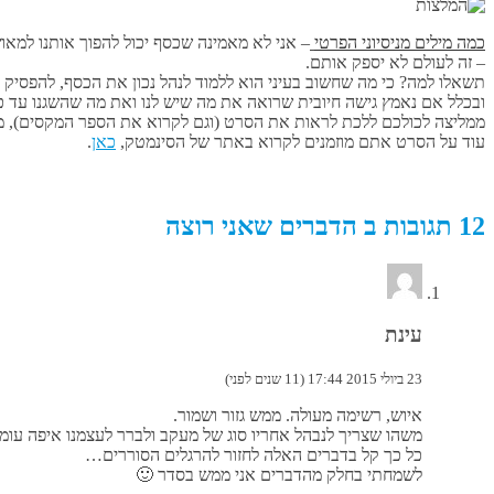
כמה מילים מניסיוני הפרטי
– אני לא מאמינה שכסף יכול להפוך אותנו למאו
– זה לעולם לא יספק אותם.
תשאלו למה? כי מה שחשוב בעיני הוא ללמוד לנהל נכון את הכסף, להפסיק 
ובכלל אם נאמץ גישה חיובית שרואה את מה שיש לנו ואת מה שהשגנו עד כ
ממליצה לכולכם ללכת לראות את הסרט (וגם לקרוא את הספר המקסים), מ
עוד על הסרט אתם מוזמנים לקרוא באתר של הסינמטק,
כאן
.
12 תגובות ב הדברים שאני רוצה
עינת
23 ביולי 2015 17:44 (11 שנים לפני)
איוש, רשימה מעולה. ממש גזור ושמור.
משהו שצריך לנבהל אחריו סוג של מעקב ולברר לעצמנו איפה עומד
כל כך קל בדברים האלה לחזור להרגלים הסוררים…
לשמחתי בחלק מהדברים אני ממש בסדר 🙂