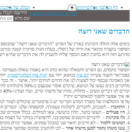
דף הבית
מי אני?
הבלוג של איה
כתב
שרותים
▼
הירשמו וקבלו ע
ייעוץ אישי
הרצאות וסדנאות
שם מלא
הדברים שאני רוצה
בימים אלה החלה הקרנתו בארץ של הסרט "הדברים שאני רוצה" שמבוסס על
הסיפור בקצרה מתאר את חייה של ג'וסלין, בעלת חנות סדקית קטנה וכותבת בלוג על 
מהרגע הזה היא בוחנת האם הכסף יצליח להעניק לה את הדברים שהיא רוצ
הסיפור מקסים, גם הסרט והשאלה שהוא בוחן היא באמת שאלה מעמיקה – ה
בפברואר השנה עשיתי
יום עיון
בנושא, יחד עם
יונית צוק הבלוגריסטית
. יחד
אני מאמינה שכסף יכול לעשות לנו את החיים לנוחים יותר. אושר – זה כבר ע
קורים לנו דברים קשים – מחלות, מוות של מישהו קרוב, ועוד ועוד) ו-40% מיכולתינו להיות מאושרים תלויים בנו.
אז איך אפשר להפוך למאושרים יותר?
על פי ההמלצות של משרד המדע הבריטי יש 5 פרמטרים שיכולים לעזור לנו לחיות חיים מאושרים יותר:
1.
התחברו
– לשכנים, לחברים, לקולגות בעבודה, למשפחה שלנו. קשרים חבר
2.
היו פעילים
– תעשו כושר, תהיו בתנועה, צאו לטיולים. בכלל אומרים שכו
3.
גלו סקרנות
– לדברים הקטנים שמסביבנו, לחיפושית בבוקר על הצמח בכני
4.
המשיכו ללמוד
– לא חייבים תואר שני במנהל עסקים, אפשר קורס מקרמה 
5.
עשו משהו נחמד למען מישהו אחר
– לכו להתנדב במקום שמושך אתכם, הע