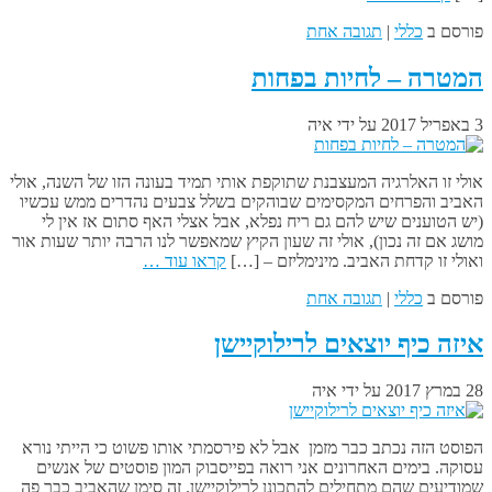
פורסם ב
כללי
|
תגובה אחת
המטרה – לחיות בפחות
3 באפריל 2017
על ידי
איה
אולי זו האלרגיה המעצבנת שתוקפת אותי תמיד בעונה הזו של השנה, אולי
האביב והפרחים המקסימים שבוהקים בשלל צבעים נהדרים ממש עכשיו
(יש הטוענים שיש להם גם ריח נפלא, אבל אצלי האף סתום אז אין לי
מושג אם זה נכון), אולי זה שעון הקיץ שמאפשר לנו הרבה יותר שעות אור
ואולי זו קדחת האביב. מינימליזם – […]
קראו עוד …
פורסם ב
כללי
|
תגובה אחת
איזה כיף יוצאים לרילוקיישן
28 במרץ 2017
על ידי
איה
הפוסט הזה נכתב כבר מזמן אבל לא פירסמתי אותו פשוט כי הייתי נורא
עסוקה. בימים האחרונים אני רואה בפייסבוק המון פוסטים של אנשים
שמודיעים שהם מתחילים להתכונן לרילוקיישן. זה סימן שהאביב כבר פה