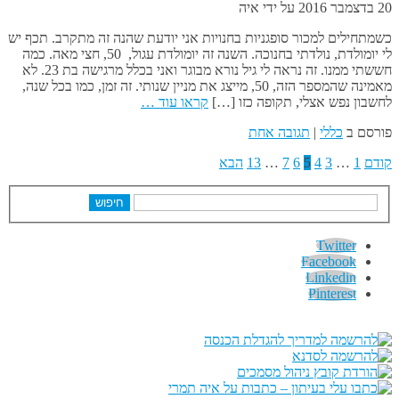
20 בדצמבר 2016
על ידי
איה
כשמתחילים למכור סופגניות בחנויות אני יודעת שהנה זה מתקרב. תכף יש
לי יומולדת, נולדתי בחנוכה. השנה זה יומולדת עגול, 50, חצי מאה. כמה
חששתי ממנו. זה נראה לי גיל נורא מבוגר ואני בכלל מרגישה בת 23. לא
מאמינה שהמספר הזה, 50, מייצג את מניין שנותי. זה זמן, כמו בכל שנה,
לחשבון נפש אצלי, תקופה כזו […]
קראו עוד …
פורסם ב
כללי
|
תגובה אחת
קודם
1
…
3
4
5
6
7
…
13
הבא
חיפוש
Twitter
Facebook
Linkedin
Pinterest