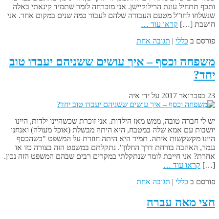
ותכף תתחיל עונת הרילוקיישן. אני מוכרחה לומר שתמיד קינאתי באלה
שנשלחו לחו"ל מטעם העבודה שלהם לעבוד כמה שנים במקום אחר. אני
חושבת […]
קראו עוד …
פורסם ב
כללי
|
תגובה אחת
משפחה וכסף – איך עושים ששניהם יעבדו טוב
יחד?
23 בפברואר 2017
על ידי
איה
יש לי חברה טובה, ממש מאז הילדות. אני זוכרת שכשהיינו ילדות, היינו
יושבות עם אמא שלה במטבח, היא היתה מבשלת (אוכל מעולה) ואנחנו
היינו מקשקשות איתה. תמיד היא היתה חוזרת על המשפט "כשהכסף
נגמר, האהבה בורחת דרך החלון". נתקלתם במשפט הזה בצורה כזו או
אחרת? אני חייבת לומר שנתקלתי במקרים רבים שבהם המשפט הזה נכון.
[…]
קראו עוד …
פורסם ב
כללי
|
תגובה אחת
חצי מאה עברה