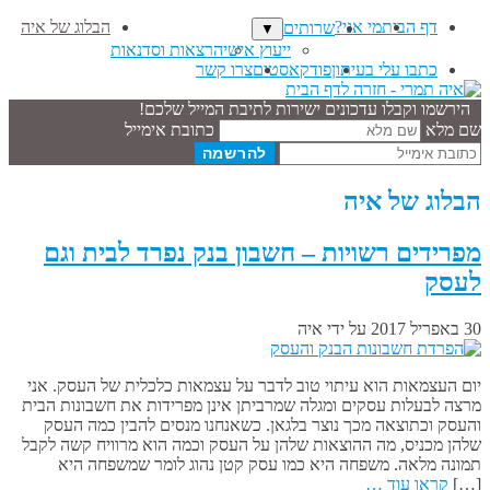
דף הבית
מי אני?
הבלוג של איה
שרותים
▼
ייעוץ אישי
הרצאות וסדנאות
כתבו עלי בעיתון
פודקאסטים
צרו קשר
הירשמו וקבלו עדכונים ישירות לתיבת המייל שלכם!
שם מלא
כתובת אימייל
הבלוג של איה
מפרידים רשויות – חשבון בנק נפרד לבית וגם
לעסק
30 באפריל 2017
על ידי
איה
יום העצמאות הוא עיתוי טוב לדבר על עצמאות כלכלית של העסק. אני
מרצה לבעלות עסקים ומגלה שמרביתן אינן מפרידות את חשבונות הבית
והעסק וכתוצאה מכך נוצר בלגאן. כשאנחנו מנסים להבין כמה העסק
שלהן מכניס, מה ההוצאות שלהן על העסק וכמה הוא מרוויח קשה לקבל
תמונה מלאה. משפחה היא כמו עסק קטן נהוג לומר שמשפחה היא
[…]
קראו עוד …