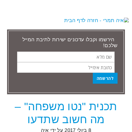
הירשמו וקבלו עדכונים ישירות לתיבת המייל
שלכם!
שם
כתובת
מלא
אימייל
הבלוג של איה
תכנית "נטו משפחה" –
מה חשוב שתדעו
8 ביולי 2017
על ידי
איה