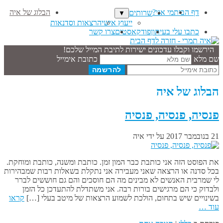
דף הבית
מי אני?
הבלוג של איה
שרותים
▼
ייעוץ אישי
הרצאות וסדנאות
כתבו עלי בעיתון
פודקאסטים
צרו קשר
הירשמו וקבלו עדכונים ישירות לתיבת המייל שלכם!
שם מלא
כתובת אימייל
הבלוג של איה
פנסיה, פנסיה, פנסיה
21 בנובמבר 2017
על ידי
איה
את הפוסט הזה אני כותבת כבר המון זמן. כותבת ומשנה, כותבת ומוחקת.
בכל סדנה או הרצאה שאני מעבירה אני נתקלת בשאלות רבות שמבהירות
לי שמרבית האנשים לא מבינים מה הם חוסכים והם גם חוששים לברר
ולבדוק כי הם מרגישים בורות רבה. אני משתדלת להתעדכן כל הזמן
בשינויים שיש בתחום, הולכת לשמוע הרצאות של מיטב בעלי […]
קראו
עוד …