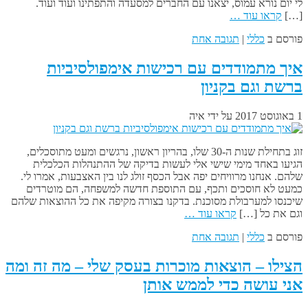
לי יום נורא עמוס, יצאנו עם החברים למסעדה והתפתינו ועוד ועוד.
[…]
קראו עוד …
פורסם ב
כללי
|
תגובה אחת
איך מתמודדים עם רכישות אימפולסיביות
ברשת וגם בקניון
1 באוגוסט 2017
על ידי
איה
זוג בתחילת שנות ה-30 שלו, בהריון ראשון, נרגשים ומעט מתוסכלים,
הגיעו באחד מימי שישי אלי לעשות בדיקה של ההתנהלות הכלכלית
שלהם. אנחנו מרוויחים יפה אבל הכסף זולג לנו בין האצבעות, אמרו לי.
כמעט לא חוסכים ותכף, עם התוספת חדשה למשפחה, הם מוטרדים
שיכנסו למערבולת מסוכנת. בדקנו בצורה מקיפה את כל ההוצאות שלהם
וגם את כל […]
קראו עוד …
פורסם ב
כללי
|
תגובה אחת
הצילו – הוצאות מוכרות בעסק שלי – מה זה ומה
אני עושה כדי לממש אותן