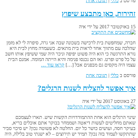
פורסם ב
כללי
|
תגובה אחת
זהירות, כאן מתבצע שיפוץ
15 באוקטובר 2017
על ידי
איה
חברה, שמחפשת בית לרכישה בשכונה שבה אני גרה, סיפרה לי לא מזמן
שהלכה עם מתווך אחד לראות בית מתאים. כשעמדה מחוץ לבית היא
נורא התרגשה כי הוא היה פשוט יפיפה וניכר היה שמי ששיפץ אותו חשב
על כל פרט ופרט. ואז הם נכנסו פנימה והיא הייתה המומה. אמנם הבית
עצמו היה מקסים גם מבפנים אבל […]
קראו עוד …
פורסם ב
כללי
|
תגובה אחת
איך אפשר להצליח לשנות הרגלים?
27 באוגוסט 2017
על ידי
איה
שינוי הרגלים הוא אחת ההתמודדויות הקשות שיש. תארו לעצמכם
שאתם מחליטים לעשות דיאטה ושממחר בבוקר אתם אוכלים בריא,
בעיקר חסה, ועושים כושר כל יום. החלטה לא פשוטה נכון? יש סיכוי סביר
שתתקשו לעמוד בזה נכון? תמיד יש תירוצים – לא ישנתי טוב בלילה, היה