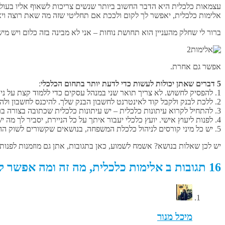
עצמאות כלכלית היא הדבר החשוב ביותר שנשים צריכות לשאוף אליו בעול
אלימות כלכלית, יאפשר לך לקום ולככת אם תחליטי שזה מה שאת רוצה ויאפ
ברור לי שחלק מהעניין הוא תחושת נוחות – אני לא מבינה בזה כלום ויש מי
אפשר גם אחרת.
5 דברים שאתן יכולות לעשות כדי לדעת יותר בתחום הכלכלי
:
1. להפסיק לחשוש. לא צריך תואר שני במנהל עסקים כדי ללמוד קצת על ניהול הכסף. זה פשוט. יש המון מידע באינטרנט, בבלוגים (גם בשלי), יש הרבה מידע שכתוב בשפה נגישה.
2. ללכת לבנק ולקבל קוד לאינטרנט לחשבון הבנק שלך. להיכנס לחשבון ולהתיידד איתו. לבדוק כמה היתרה בחשבון? יש הלוואות? יש חסכונות? אם את יודעת מה קורה בחשבון שלך, יהיה פחות קל להפעיל עליך אלימות כלכלית.
3. להתחיל לקרוא עיתונות כלכלית – יש עיתונות כלכלית שכתובה בצורה ברורה ונגישה.
4. לפנות ליעוץ אישי. יועץ כלכלי יעבור איתך על כל הניירת, יסביר לך מה יש לך וגם מה שחסר, יעשה יחד איתך תוכנית לטווח ארוך, יסביר לך מה את צריכה לעשות.
5. יש כל מיני קורסים לניהול כלכלת המשפחה, בנושאים שקשורים לשוק ההון, הרצאות חינמיות בנושאים מגדריים שמדברות גם על הנושא הכלכלי. צריך רק לפתוח את העיניים.
יש לכן שאלות בנושא? אשמח לשמוע, כאן בתגובות, אתן גם מוזמנות לפנות 
16 תגובות ב אלימות כלכלית, מה זה ומה אפשר לעשות כדי להימנע ממנה
מיכל מנור