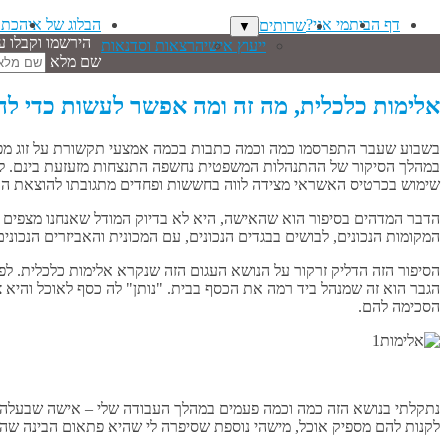
דף הבית
מי אני?
הבלוג של איה
כתב
שרותים
▼
הירשמו וקבלו ע
ייעוץ אישי
הרצאות וסדנאות
שם מלא
אלימות כלכלית, מה זה ומה אפשר לעשות כדי לה
בשבוע שעבר התפרסמו כמה וכמה כתבות בכמה אמצעי תקשורת על זוג מפ
במהלך הסיקור של ההתנהלות המשפטית נחשפה התנצחות מזעזעת בינם. לטענ
שימוש בכרטיס האשראי מצידה לווה בחששות ופחדים מתגובתו להוצאת הכ
הדבר המדהים בסיפור הוא שהאישה, היא לא בדיוק המודל שאנחנו מצפים 
המקומות הנכונים, לבושים בבגדים הנכונים, עם המכונית והאביזרים הנכו
הסיפור הזה הדליק זרקור על הנושא העגום הזה שנקרא אלימות כלכלית. ל
הגבר הוא זה שמנהל ביד רמה את הכסף בבית. "נותן" לה כסף לאוכל והיא 
הסכימה להם.
נתקלתי בנושא הזה כמה וכמה פעמים במהלך העבודה שלי – אישה שבעלה זי
לקנות להם מספיק אוכל, מישהי נוספת שסיפרה לי שהיא פתאום הבינה שהו