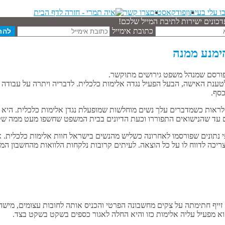
ו עלי בעיתון
פודקאסטים
צרו קשר
דכונים ישירות לתיבת המייל שלכם!
כתובת אימייל
ימנע ממנה
ורסם שמנהל משפט גירושים מתוקשר.
ת האישה, הבעל הפעיל נגדה אלימות כלכלית. לדבריה ויתרה על עבודה ופר
סף.
לראות כשמדברים עלך נשים מוחלשות שמופעלת נגדן אלימות כלכלית. היא 
נים עד שהנישואים התפוררו וכעת הדיונים בבית המשפט שחשפו מעט ממה שק
פי נתונים שפורסמו לאחרונה כשליש מהנשים בישראל חוות אלימות כלכלית
צריכה לדווח לו על כל הוצאה. לעיתים קרובות נלקחות הלוואות מהחשבון ה
יף חתימתה על צקים מחשבונה הפרטי והכניס אותה לחובות עצומים, מישהי
א מפעיל עליה אלימות כזו והיא החלה לאגור כספים בשקט בשקט בצד.