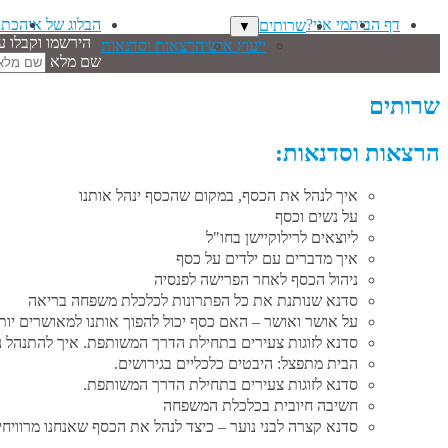
דף הבית
מי אני?
הבלוג של איה
כתב
שרותים
▼
הירשמו וקבלו ע
ייעוץ אישי
הרצאות וסדנאות
שם מלא
שרותים
הרצאות וסדנאות:
איך לנהל את הכסף, במקום שהכסף ינהל אותנו
על נשים וכסף
ליוצאים לרילוקיישן בחו"ל
איך מדברים עם ילדים על כסף
ניהול הכסף לאחר הפרישה לפנסיה
סדנא שנותנת את כל הפתרונות לכלכלת משפחה בריאה
על אושר ואושר – האם כסף יכול להפוך אותנו למאושרים יות
סדנא לזוגות צעירים בתחילת הדרך המשותפת. איך להתנהל נ
הבית מתפצל: היבטים כלכליים בגירושים.
סדנא לזוגות צעירים בתחילת הדרך המשותפת.
חשיבה חיובית בכלכלת המשפחה
סדנא קצרה לבני נוער – כיצד לנהל את הכסף שאנחנו מרוויחי